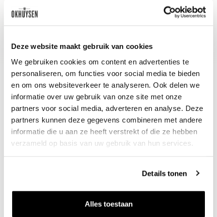
Schenkadvies
nu tot 2036, 15-17°C
Deze website maakt gebruik van cookies
We gebruiken cookies om content en advertenties te
personaliseren, om functies voor social media te bieden
en om ons websiteverkeer te analyseren. Ook delen we
informatie over uw gebruik van onze site met onze
partners voor social media, adverteren en analyse. Deze
partners kunnen deze gegevens combineren met andere
informatie die u aan ze heeft verstrekt of die ze hebben
Nieuws & inspiratie in Vineé Vineuse
verzameld op basis van uw gebruik van hun services.
Alle wijnen direct van de wijnboer
Vandaag voor 12.00 uur besteld, morgen in huis
Details tonen
Gratis thuisbezorgd vanaf €115,00
Iedere wijn per fles te bestellen
Alles toestaan