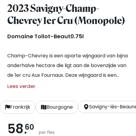
2023 Savigny-Champ-
Chevrey 1er Cru (Monopole)
Domaine Tollot-Beaut
0.75l
Champ-Chevrey is een aparte wijngaard van bijna
anderhalve hectare die ligt aan de bovenzijde van
de 1er cru Aux Fournaux. Deze wijngaard is een
monopole, een wijngaard met slechts één
Lees verder
eigenaar, iets wat overigens in de Bourgogne
vanwege het geldende erfrecht niet heel
Savigny-lès-Beaun
Frankrijk
Bourgogne
gebruikelijk is.
58
60
per fles