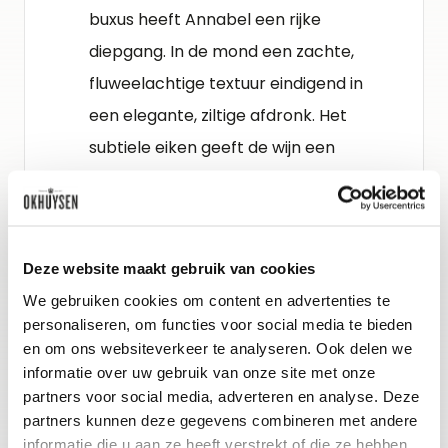
buxus heeft Annabel een rijke
diepgang. In de mond een zachte,
fluweelachtige textuur eindigend in
een elegante, ziltige afdronk. Het
subtiele eiken geeft de wijn een
fantastische diepte en complexiteit.
Schenkadvies
Deze website maakt gebruik van cookies
nu tot 2030, 8-10°C
We gebruiken cookies om content en advertenties te
personaliseren, om functies voor social media te bieden
Wijn-spijs advies
en om ons websiteverkeer te analyseren. Ook delen we
informatie over uw gebruik van onze site met onze
Lekker bij geitenkaas, gerookte vis,
partners voor social media, adverteren en analyse. Deze
Aziatisch gekruide visgerechten en
partners kunnen deze gegevens combineren met andere
avocado.
informatie die u aan ze heeft verstrekt of die ze hebben