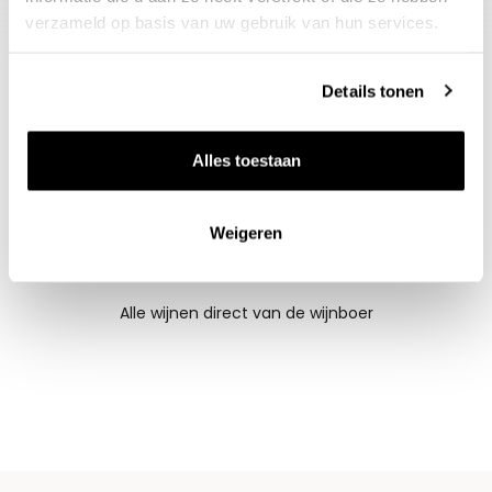
verzameld op basis van uw gebruik van hun services.
Details tonen
Alles toestaan
Weigeren
Nieuws & inspiratie in Vineé Vineuse
Alle wijnen direct van de wijnboer
Vandaag voor 12.00 uur besteld, morgen in huis
Gratis thuisbezorgd vanaf €115,00
Iedere wijn per fles te bestellen