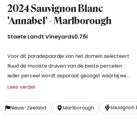
2024 Sauvignon Blanc
'Annabel' - Marlborough
Staete Landt Vineyards
0.75l
Voor dit paradepaardje van het domein selecteert
Ruud de mooiste druiven van de beste percelen.
Ieder perceel wordt separaat geoogst waarbij een
deel van de druiven bewust eerder wordt geplukt
Lees verder
om enerzijds elegantie en frisheid te waarborgen
en anderzijds concentratie en tonen van rijp
sauvignon 
Nieuw-Zeeland
Marlborough
tropisch fruit te creëren welke voortkomen uit de
latere pluk. Een deel verblijft vervolgens ‘sur lie’
(op de fijne gistsporen) en een deel wordt vergist