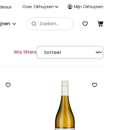
Over Okhuysen
Mijn Okhuysen
deaus
ijnen
Wis filters
Zet op verlanglijst
Zet op verlangli