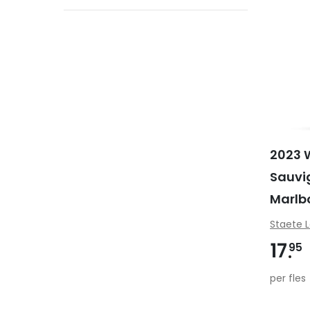
2023 W
Sauvi
Marlb
Staete 
17
95
per fles