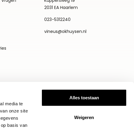
e vragen
Küppersweg 19
2031 EA Haarlem
023-5312240
vineus@okhuysen.nl
vies
Alles toestaan
al media te
van onze site
Weigeren
 gegevens
 op basis van