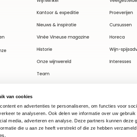
Wijnwinkel
Veelgesteld
Kantoor & expeditie
Proeverijen
Nieuws & inspiratie
Cursussen
en
Vinée Vineuse magazine
Horeca
Historie
Wijn-spijsad
nze
Onze wijnwereld
Interesses
Team
Vacatures
ik van cookies
Agenda
ontent en advertenties te personaliseren, om functies voor soci
Contact
erkeer te analyseren. Ook delen we informatie over uw gebruik 
cial media, adverteren en analyse. Deze partners kunnen deze
ormatie die u aan ze heeft verstrekt of die ze hebben verzameld
es.