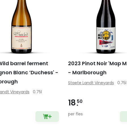
ild barrel ferment
2023 Pinot Noir 'Map M
gnon Blanc ’Duchess' -
- Marlborough
orough
Staete Landt Vineyards
0.75l
Landt Vineyards
0.75l
18
50
per fles