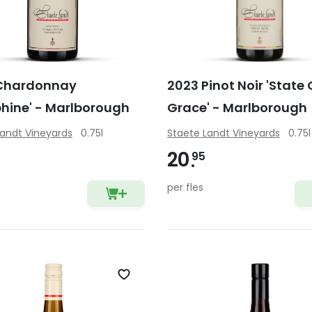
Chardonnay
2023 Pinot Noir 'State 
phine' - Marlborough
Grace' - Marlborough
Landt Vineyards
0.75l
Staete Landt Vineyards
0.75l
20
95
per fles
Zet op verlanglijst