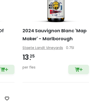
Of
2024 Sauvignon Blanc 'Map
Maker' - Marlborough
Staete Landt Vineyards
0.75l
13
25
per fles
Zet op verlanglijst