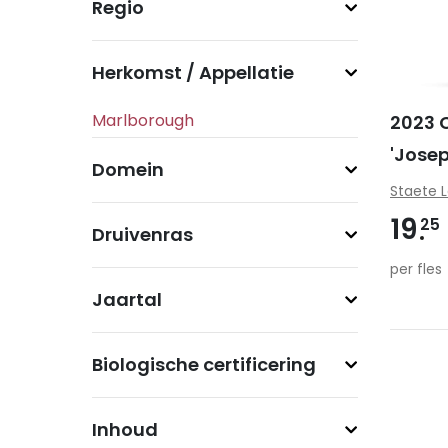
Regio
Herkomst / Appellatie
2023 
'Jose
Domein
Staete 
19
25
Druivenras
per fles
Jaartal
Biologische certificering
Inhoud