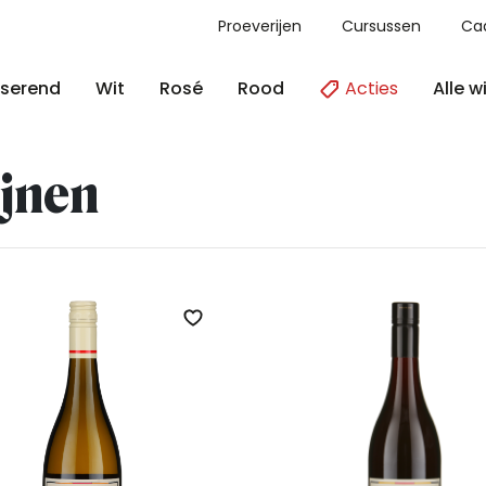
Proeverijen
Cursussen
Ca
Acties
Alle w
serend
Wit
Rosé
Rood
jnen
Zet op verlanglijst