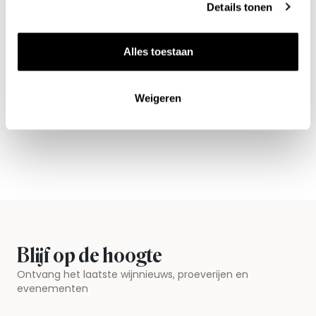
Details tonen
Alles toestaan
Nieuws & inspiratie in Vineé Vineuse
Alle wijnen direct van de wijnboer
Weigeren
Vandaag voor 12.00 uur besteld, morgen in huis
Gratis thuisbezorgd vanaf €115,00
Iedere wijn per fles te bestellen
Blijf op de hoogte
Ontvang het laatste wijnnieuws, proeverijen en
evenementen