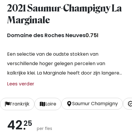
2021 Saumur-Champigny La
Marginale
Domaine des Roches Neuves
0.75l
Een selectie van de oudste stokken van
verschillende hoger gelegen percelen van
kalkrijke klei. La Marginale heeft door zijn langere
vergistingen en opvoeding op deels kleinere en
Lees verder
grotere houten vaten altijd een prachtige
tanninenstructuur en kleurintensiteit.
Saumur Champigny
Frankrijk
Loire
42
25
per fles