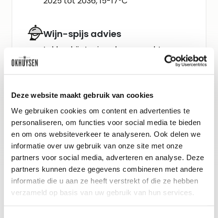
2025 tot 2036, 15-17°C
Wijn-spijs advies
Lekker bij stevige vleesgerechten,
zoals gebraden runderribstuk of
geroosterde eendenborst.
Deze website maakt gebruik van cookies
We gebruiken cookies om content en advertenties te
Gidsbeoordeling
personaliseren, om functies voor social media te bieden
R. Parker/The Wine Advocate : 91+
en om ons websiteverkeer te analyseren. Ook delen we
Vinous : 90
informatie over uw gebruik van onze site met onze
partners voor social media, adverteren en analyse. Deze
partners kunnen deze gegevens combineren met andere
informatie die u aan ze heeft verstrekt of die ze hebben
verzameld op basis van uw gebruik van hun services.