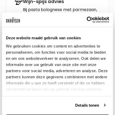
Wijn-spijs advies
Bij pasta bolognese met parmezaan,
bij gegrild vlees, ossobuco of rosbief
met melanzana alla parmiggiana
Deze website maakt gebruik van cookies
Gidsbeoordeling
We gebruiken cookies om content en advertenties te
Vinous : 90
personaliseren, om functies voor social media te bieden
en om ons websiteverkeer te analyseren. Ook delen we
informatie over uw gebruik van onze site met onze
partners voor social media, adverteren en analyse. Deze
partners kunnen deze gegevens combineren met andere
informatie die u aan ze heeft verstrekt of die ze hebben
verzameld op basis van uw gebruik van hun services.
Details tonen