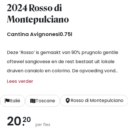
2024 Rosso di
Montepulciano
Cantina Avignonesi
0.75l
Deze ’Rosso’ is gemaakt van 90% prugnolo gentile
oftewel sangiovese en de rest bestaat uit lokale
druiven canaiolo en colorino. De opvoeding vond
plaats op traditionele grote vaten van Slavonisch
Lees verder
eikenhout.
Rosso di Montepulciano
Italië
Toscane
20
20
per fles