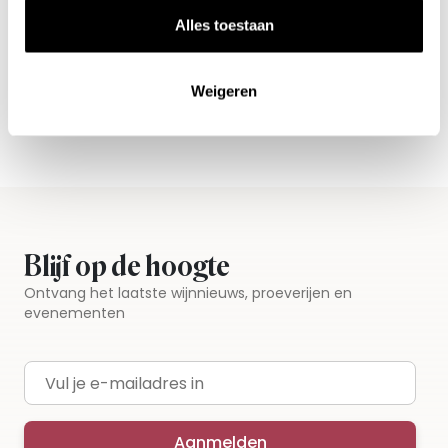
Nieuws & inspiratie in Vineé Vineuse
Alles toestaan
Alle wijnen direct van de wijnboer
Vandaag voor 12.00 uur besteld, morgen in huis
Weigeren
Gratis thuisbezorgd vanaf €115,00
Iedere wijn per fles te bestellen
Blijf op de hoogte
Ontvang het laatste wijnnieuws, proeverijen en
evenementen
E-mailadres
Aanmelden