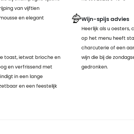
ijping van vijftien
 mousse en elegant
Wijn-spijs advies
Heerlijk als u oesters,
op het menu heeft staan
charcuterie of een aar
te toast, ietwat brioche en
wijn die bij de zondag
roog en verfrissend met
gedronken.
eindigt in een lange
zetbaar en een feestelijk