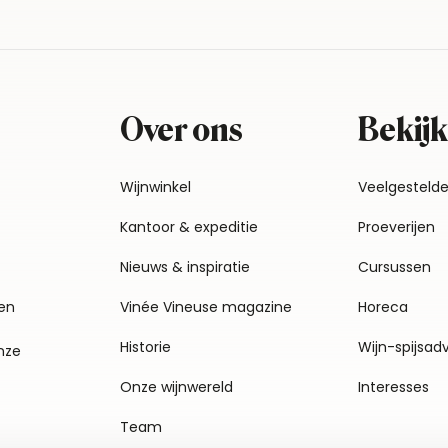
Over ons
Bekijk
Wijnwinkel
Veelgesteld
Kantoor & expeditie
Proeverijen
Nieuws & inspiratie
Cursussen
en
Vinée Vineuse magazine
Horeca
Historie
Wijn-spijsad
nze
Onze wijnwereld
Interesses
Team