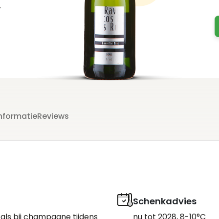
n
m.
nformatie
Reviews
Schenkadvies
 als bij champagne tijdens
nu tot 2028, 8-10°C