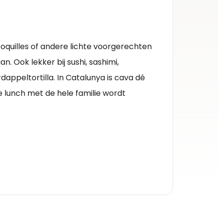
Herko
Cava
 coquilles of andere lichte voorgerechten
Kleur 
. Ook lekker bij sushi, sashimi,
Mousse
dappeltortilla. In Catalunya is cava dé
Inhou
se lunch met de hele familie wordt
0.75l
Alcoh
11.5%
Druiv
macabeo