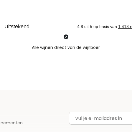
Nieuws & inspiratie in Vineé Vineuse
Alle wijnen direct van de wijnboer
Vandaag voor 12.00 uur besteld, morgen in huis
Gratis thuisbezorgd vanaf €115,00
Iedere wijn per fles te bestellen
E-mailadres
evenementen