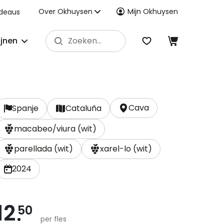
Over Okhuysen
Mijn Okhuysen
deaus
ijnen
Cava
Spanje
Cataluña
macabeo/viura (wit)
parellada (wit)
xarel-lo (wit)
2024
12
50
per fles