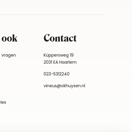
 ook
Contact
e vragen
Küppersweg 19
2031 EA Haarlem
023-5312240
vineus@okhuysen.nl
vies