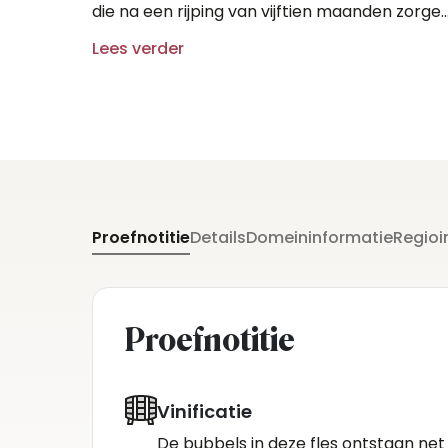
die na een rijping van vijftien maanden zorge
voor een zeer fijne mousse en elegant parfu
Lees verder
Proefnotitie
Details
Domeininformatie
Regioi
Proefnotitie
Vinificatie
De bubbels in deze fles ontstaan net