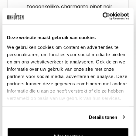
toegankelijke, charmante pinot noir
met verrassend veel inhoud.
Schenkadvies
Deze website maakt gebruik van cookies
2026 tot 2030, 15-17°C
We gebruiken cookies om content en advertenties te
personaliseren, om functies voor social media te bieden
en om ons websiteverkeer te analyseren. Ook delen we
informatie over uw gebruik van onze site met onze
partners voor social media, adverteren en analyse. Deze
partners kunnen deze gegevens combineren met andere
informatie die u aan ze heeft verstrekt of die ze hebben
verzameld op basis van uw gebruik van hun services.
Details tonen
Nieuws & inspiratie in Vineé Vineuse
Alle wijnen direct van de wijnboer