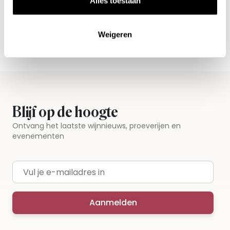
Alles toestaan
Vandaag voor 12.00 uur besteld, morgen in huis
Gratis thuisbezorgd vanaf €115,00
Weigeren
Iedere wijn per fles te bestellen
Blijf op de hoogte
Ontvang het laatste wijnnieuws, proeverijen en
evenementen
E-mailadres
Aanmelden