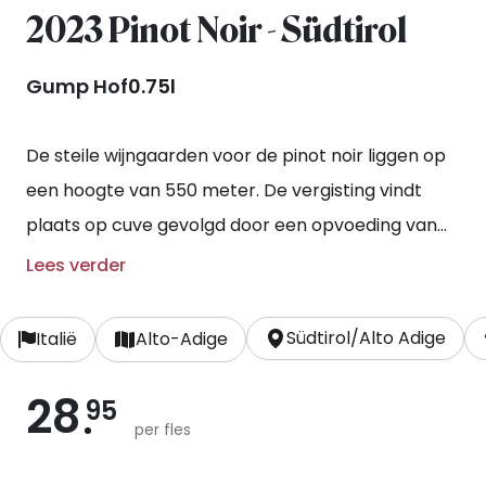
2023 Pinot Noir - Südtirol
Gump Hof
0.75l
De steile wijngaarden voor de pinot noir liggen op
een hoogte van 550 meter. De vergisting vindt
plaats op cuve gevolgd door een opvoeding van
twaalf maanden op barrique. De hoge ligging en
Lees verder
koele nachten geeft een expressieve stijl pinot
noir met rood fruit en zwart fruit, iets specerijen en
Südtirol/Alto Adige
Italië
Alto-Adige
leer.
28
95
per fles