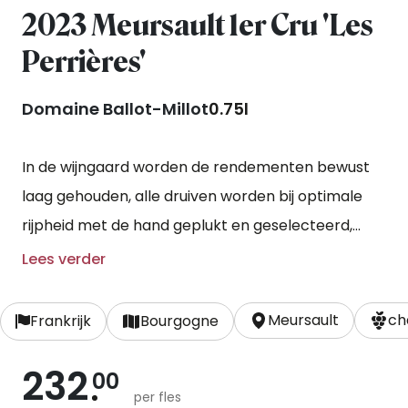
2023 Meursault 1er Cru 'Les
Perrières'
Domaine Ballot-Millot
0.75l
In de wijngaard worden de rendementen bewust
laag gehouden, alle druiven worden bij optimale
rijpheid met de hand geplukt en geselecteerd,
zowel in de wijngaard als bij binnenkomst in de
Lees verder
kelder. De witte druiven worden heel langzaam,
onder lage druk geperst. Er wordt alleen spontaan
Meursault
ch
Frankrijk
Bourgogne
vergist en zowel de alcoholische als melkzure
232
omzetting vinden plaats in eikenhouten barriques.
00
per fles
De wijn blijft gedurende twaalf maanden op