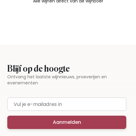
Alle wijnen direct van de wijnboer
Vandaag voor 12.00 uur besteld, morgen in huis
Gratis thuisbezorgd vanaf €115,00
Iedere wijn per fles te bestellen
Blijf op de hoogte
Ontvang het laatste wijnnieuws, proeverijen en
evenementen
E-mailadres
Aanmelden