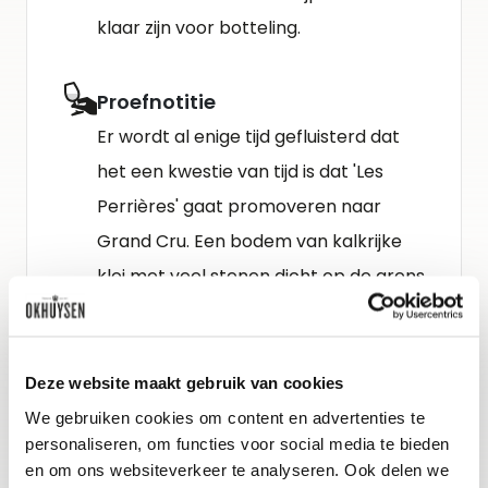
klaar zijn voor botteling.
Proefnotitie
Er wordt al enige tijd gefluisterd dat
het een kwestie van tijd is dat 'Les
Perrières' gaat promoveren naar
Grand Cru. Een bodem van kalkrijke
klei met veel stenen dicht op de grens
met Puligny-Montrachet.De stokken
zijn hier vijfendertig jaar oud. Dit maakt
direct indruk met concentratie,
Deze website maakt gebruik van cookies
minerale tonen, een rijke en serieuze
We gebruiken cookies om content en advertenties te
personaliseren, om functies voor social media te bieden
structuur. Roomboter, hazelnoten,
en om ons websiteverkeer te analyseren. Ook delen we
frisheid, elegantie, balans en immense