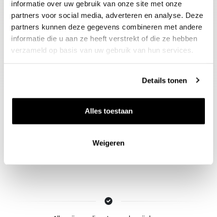
informatie over uw gebruik van onze site met onze
lengte. Hier komt alles bij elkaar,
partners voor social media, adverteren en analyse. Deze
partners kunnen deze gegevens combineren met andere
geweldige klasse!
informatie die u aan ze heeft verstrekt of die ze hebben
verzameld op basis van uw gebruik van hun services.
Schenkadvies
2028 tot 2048, 12-14°C
Details tonen
Alles toestaan
Weigeren
Nieuws & inspiratie in Vineé Vineuse