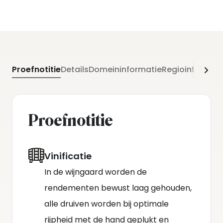
hetzelfde vat, zonder bâtonnage. Na ongeveer
twaalf maanden worden de wijnen gesoutireerd en
geassembleerd op roestvrijstalen vaten, waar ze
nog vijf à zes maanden verder rijpen tot ze klaar
Proefnotitie
Details
Domeininformatie
Regioinformati
zijn voor botteling.
Proefnotitie
Vinificatie
In de wijngaard worden de
rendementen bewust laag gehouden,
alle druiven worden bij optimale
rijpheid met de hand geplukt en