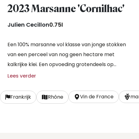
2023 Marsanne 'Cornilhac'
Julien Cecillon
0.75l
Een 100% marsanne vol klasse van jonge stokken
van een perceel van nog geen hectare met
kalkrijke klei. Een opvoeding grotendeels op
roestvrijstalen vaten en een klein deel op oudere
Lees verder
houten vaten.
Vin de France
mar
Frankrijk
Rhône