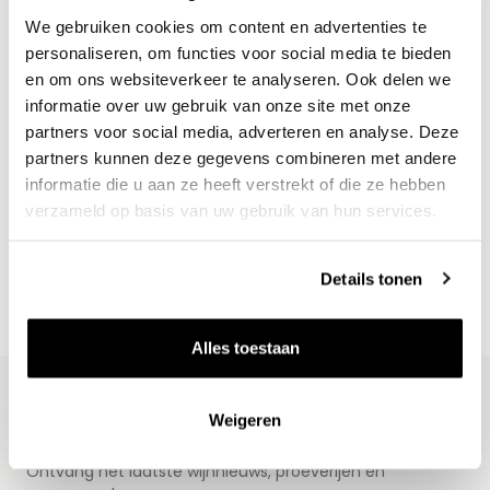
We gebruiken cookies om content en advertenties te
personaliseren, om functies voor social media te bieden
en om ons websiteverkeer te analyseren. Ook delen we
informatie over uw gebruik van onze site met onze
partners voor social media, adverteren en analyse. Deze
partners kunnen deze gegevens combineren met andere
Nieuws & inspiratie in Vineé Vineuse
informatie die u aan ze heeft verstrekt of die ze hebben
Alle wijnen direct van de wijnboer
verzameld op basis van uw gebruik van hun services.
Vandaag voor 12.00 uur besteld, morgen in huis
Gratis thuisbezorgd vanaf €115,00
Details tonen
Iedere wijn per fles te bestellen
Alles toestaan
Weigeren
Blijf op de hoogte
Ontvang het laatste wijnnieuws, proeverijen en