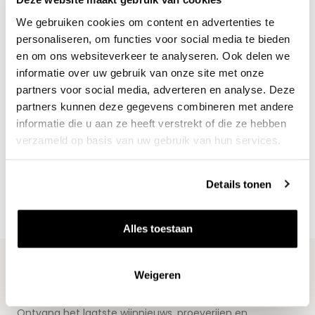
We gebruiken cookies om content en advertenties te
personaliseren, om functies voor social media te bieden
en om ons websiteverkeer te analyseren. Ook delen we
informatie over uw gebruik van onze site met onze
partners voor social media, adverteren en analyse. Deze
partners kunnen deze gegevens combineren met andere
Nieuws & inspiratie in Vineé Vineuse
informatie die u aan ze heeft verstrekt of die ze hebben
Alle wijnen direct van de wijnboer
verzameld op basis van uw gebruik van hun services.
Vandaag voor 12.00 uur besteld, morgen in huis
Gratis thuisbezorgd vanaf €115,00
Details tonen
Iedere wijn per fles te bestellen
Alles toestaan
Weigeren
Blijf op de hoogte
Ontvang het laatste wijnnieuws, proeverijen en