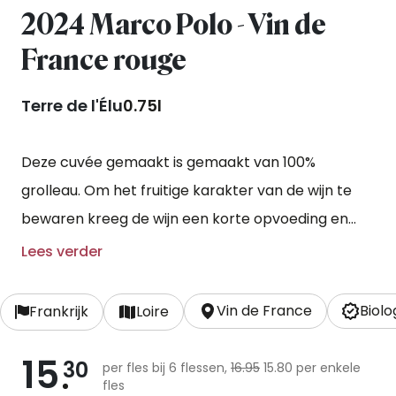
2024 Marco Polo - Vin de
France rouge
Terre de l'Élu
0.75l
Deze cuvée gemaakt is gemaakt van 100%
grolleau. Om het fruitige karakter van de wijn te
bewaren kreeg de wijn een korte opvoeding en
werd er alleen gebruik gemaakt van oude houten
Lees verder
vaten.
Vin de France
Biolo
Frankrijk
Loire
15
30
per fles bij 6 flessen,
16.95
15.80 per enkele
fles