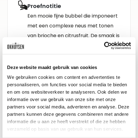
Proefnotitie
Een mooie fijne bubbel die imponeert
met een complexe neus met tonen
van brioche en citrusfruit. De smaak is
mooi droog, zuiver en verfijnd met een
lange, knisperende finale.
Deze website maakt gebruik van cookies
Wijn-spijs advies
We gebruiken cookies om content en advertenties te
personaliseren, om functies voor social media te bieden
Lekker als aperitief bij een mooi diner,
en om ons websiteverkeer te analyseren. Ook delen we
bij verse geitenkaas en bij gevogelte
informatie over uw gebruik van onze site met onze
zoals parelhoen met een romige saus.
partners voor social media, adverteren en analyse. Deze
partners kunnen deze gegevens combineren met andere
informatie die u aan ze heeft verstrekt of die ze hebben
verzameld op basis van uw gebruik van hun services.