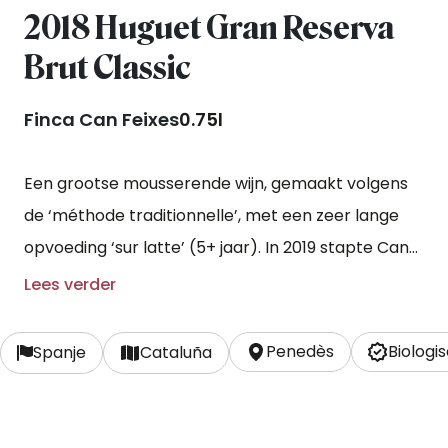
2018 Huguet Gran Reserva
Brut Classic
Finca Can Feixes
0.75l
Een grootse mousserende wijn, gemaakt volgens
de ‘méthode traditionnelle’, met een zeer lange
opvoeding ‘sur latte’ (5+ jaar). In 2019 stapte Can
Feixes samen met nog enkele andere
Lees verder
producenten van Cava uit de DO. De regels voor
de herkomstbenaming 'Cava' waren lang niet
Penedès
Biologi
Spanje
Cataluña
streng genoeg om recht te doen aan de
topkwaliteit van hun wijnen. Zij brengen hun
mousserende wijnen nu op de markt als Corpinnat.