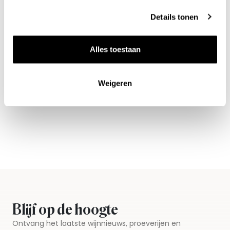
Details tonen
Alles toestaan
Nieuws & inspiratie in Vineé Vineuse
Weigeren
Alle wijnen direct van de wijnboer
Vandaag voor 12.00 uur besteld, morgen in huis
Gratis thuisbezorgd vanaf €115,00
Iedere wijn per fles te bestellen
Blijf op de hoogte
Ontvang het laatste wijnnieuws, proeverijen en