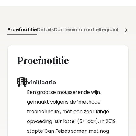
Het is een combinatie van Latijn en Catalaans en
betekent; uit het hart van Penedès. Het betreft
hier de strengste regelgeving voor mousserende
Proefnotitie
Details
Domeininformatie
Regioinformati
Spaanse wijn, waardoor de hoge kwaliteit is
gewaarborgd.
Proefnotitie
Vinificatie
Een grootse mousserende wijn,
gemaakt volgens de ‘méthode
traditionnelle’, met een zeer lange
opvoeding ‘sur latte’ (5+ jaar). In 2019
stapte Can Feixes samen met nog