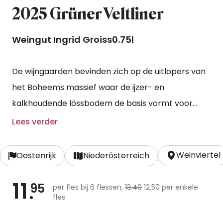
2025 Grüner Veltliner
Weingut Ingrid Groiss
0.75l
De wijngaarden bevinden zich op de uitlopers van
het Boheems massief waar de ijzer- en
kalkhoudende lössbodem de basis vormt voor
schitterende grüner veltliners. De druiven worden
Lees verder
met de hand geoogst en vervolgens per perceel
op kleine roestvrijstalen vaten gevinifieerd en
Weinviertel
Oostenrijk
Niederösterreich
opgevoed.
11
95
per fles bij 6 flessen,
13.40
12.50 per enkele
fles