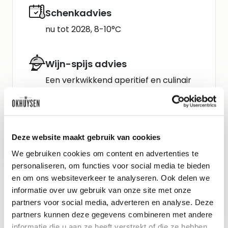
Schenkadvies
nu tot 2028, 8-10°C
Wijn-spijs advies
Een verkwikkend aperitief en culinair
zeer breed inzetbaar bij charcuterie,
paté en zelfs licht gekruide Aziatische
gerechtjes. In het asperge seizoen:
Deze website maakt gebruik van cookies
flammkuchen met witte asperges en
We gebruiken cookies om content en advertenties te
koud gerookte zalm van Bawykov.
personaliseren, om functies voor social media te bieden
Ook heerlijk bij groene asperges met
en om ons websiteverkeer te analyseren. Ook delen we
informatie over uw gebruik van onze site met onze
lauw warm geroosterde eendenborst
partners voor social media, adverteren en analyse. Deze
met een vinaigrette van frambozen
partners kunnen deze gegevens combineren met andere
azijn.
informatie die u aan ze heeft verstrekt of die ze hebben