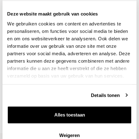
Deze website maakt gebruik van cookies
We gebruiken cookies om content en advertenties te
personaliseren, om functies voor social media te bieden
en om ons websiteverkeer te analyseren. Ook delen we
informatie over uw gebruik van onze site met onze
partners voor social media, adverteren en analyse. Deze
partners kunnen deze gegevens combineren met andere
informatie die u aan ze heeft verstrekt of die ze hebben
Nieuws & inspiratie in Vineé Vineuse
verzameld op basis van uw gebruik van hun services.
Alle wijnen direct van de wijnboer
Vandaag voor 12.00 uur besteld, morgen in huis
Details tonen
Gratis thuisbezorgd vanaf €115,00
Iedere wijn per fles te bestellen
Alles toestaan
Weigeren