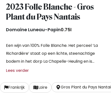
2023 Folle Blanche - Gros
Plant du Pays Nantais
Domaine Luneau-Papin
0.75l
Een wijn van 100% Folle Blanche. Het perceel ‘La
Richardière’ staat op een lichte, steenachtige
bodem in het dorp La Chapelle-Heuling en is
aangeplant in 1974. De vergisting en rijping vindt
Lees verder
plaats op de fijne gistsporen in grote houten vaten
voor een periode van 6 maanden.
Gros Plant du Pays Nantai
Frankrijk
Loire