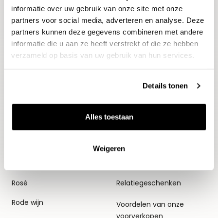
informatie over uw gebruik van onze site met onze
partners voor social media, adverteren en analyse. Deze
partners kunnen deze gegevens combineren met andere
informatie die u aan ze heeft verstrekt of die ze hebben
verzameld op basis van uw gebruik van hun services.
Details tonen
Wijnen
Thema's
Alles toestaan
Alle wijnen
Voorverkopen
Mousserend
Huiswijnen
Weigeren
Witte wijn
Proefpakketten
Rosé
Relatiegeschenken
Rode wijn
Voordelen van onze
voorverkopen