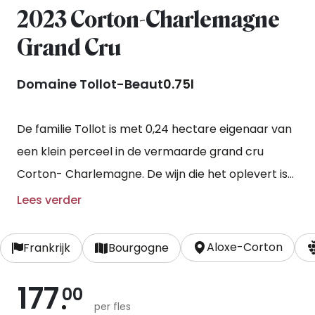
2023 Corton-Charlemagne
Grand Cru
Domaine Tollot-Beaut
0.75l
De familie Tollot is met 0,24 hectare eigenaar van
een klein perceel in de vermaarde grand cru
Corton- Charlemagne. De wijn die het oplevert is
een grootse – en om begrijpelijke redenen
Lees verder
schaarse - witte bourgogne met een prachtige
concentratie en diepgang.
Aloxe-Corton
Frankrijk
Bourgogne
177
00
per fles