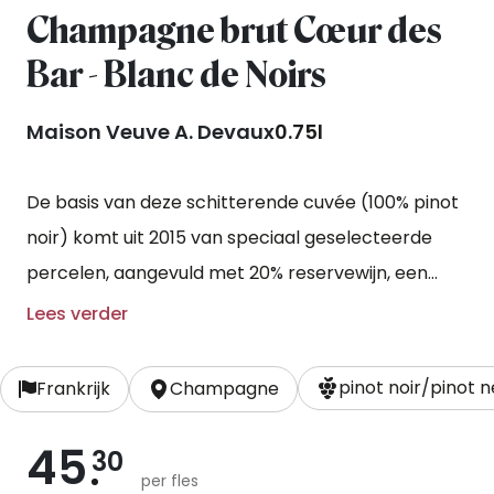
Champagne brut Cœur des
Bar - Blanc de Noirs
Maison Veuve A. Devaux
0.75l
De basis van deze schitterende cuvée (100% pinot
noir) komt uit 2015 van speciaal geselecteerde
percelen, aangevuld met 20% reservewijn, een
assemblage van oudere oogstjaren, voor extra
Lees verder
complexiteit.
pinot noir/pinot
Frankrijk
Champagne
45
30
per fles