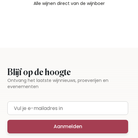
Alle wijnen direct van de wijnboer
Vandaag voor 12.00 uur besteld, morgen in huis
Gratis thuisbezorgd vanaf €115,00
Iedere wijn per fles te bestellen
Blijf op de hoogte
Ontvang het laatste wijnnieuws, proeverijen en
evenementen
E-mailadres
Aanmelden