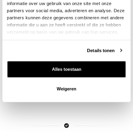
La Revue du Vin de France : 93
informatie over uw gebruik van onze site met onze
partners voor social media, adverteren en analyse. Deze
Perswijn : 16,5
partners kunnen deze gegevens combineren met andere
Jamessuckling.com : 92
informatie die u aan ze heeft verstrekt of die ze hebben
Gault & Millau : 90
verzameld op basis van uw gebruik van hun services.
Wine Enthusiast : 90
Vinous : 89
Details tonen
Alles toestaan
Weigeren
Nieuws & inspiratie in Vineé Vineuse