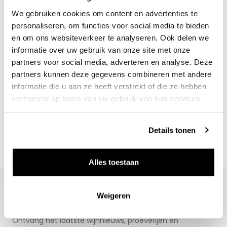
We gebruiken cookies om content en advertenties te
personaliseren, om functies voor social media te bieden
en om ons websiteverkeer te analyseren. Ook delen we
informatie over uw gebruik van onze site met onze
partners voor social media, adverteren en analyse. Deze
partners kunnen deze gegevens combineren met andere
Nieuws & inspiratie in Vineé Vineuse
informatie die u aan ze heeft verstrekt of die ze hebben
Alle wijnen direct van de wijnboer
verzameld op basis van uw gebruik van hun services.
Vandaag voor 12.00 uur besteld, morgen in huis
Gratis thuisbezorgd vanaf €115,00
Details tonen
Iedere wijn per fles te bestellen
Alles toestaan
Weigeren
Blijf op de hoogte
Ontvang het laatste wijnnieuws, proeverijen en