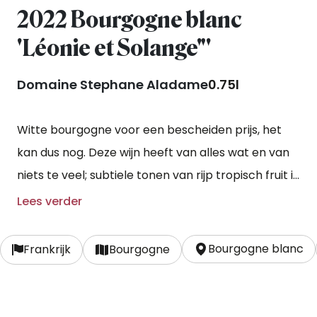
2022 Bourgogne blanc
'Léonie et Solange"'
Domaine Stephane Aladame
0.75l
Witte bourgogne voor een bescheiden prijs, het
kan dus nog. Deze wijn heeft van alles wat en van
niets te veel; subtiele tonen van rijp tropisch fruit in
de neus, een aangename frisheid en een zalvige
Lees verder
structuur met een botertje in de afdronk.
Onverslaanbaar in prijs-kwaliteitverhouding.
Bourgogne blanc
Frankrijk
Bourgogne