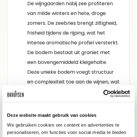
De wijngaarden nabij zee profiteren
van milde winters en hete, droge
zomers. De zeebries brengt ziltigheid,
frisheid tijdens de rijping, wat het
intense aromatische profiel versterkt.
De bodem bestaat uit graniet met
een bovengemiddeld kleigehalte.
Deze unieke bodem voegt structuur
en complexiteit toe aan de wijnen, wat
de zuurgraad van de druiven matigt.
Een aromatisch intense wijn,
gestructureerd en rond in de mond,
Deze website maakt gebruik van cookies
zilt, licht bloemig en fruitig met een
We gebruiken cookies om content en advertenties te
goed verouderingspotentieel.
personaliseren, om functies voor social media te bieden