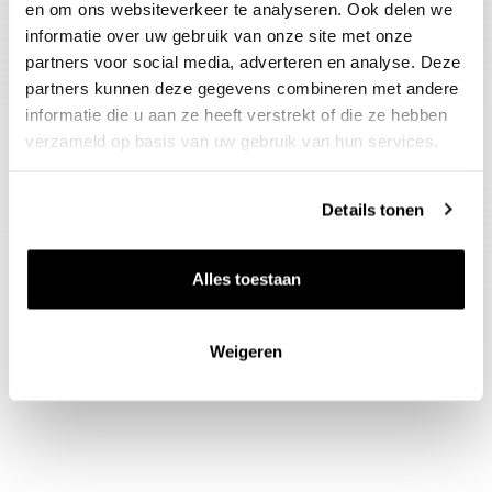
en om ons websiteverkeer te analyseren. Ook delen we
informatie over uw gebruik van onze site met onze
Schenkadvies
partners voor social media, adverteren en analyse. Deze
nu tot 2028, 8-10°C
partners kunnen deze gegevens combineren met andere
informatie die u aan ze heeft verstrekt of die ze hebben
verzameld op basis van uw gebruik van hun services.
Gidsbeoordeling
The Wine Advocate : 91
Details tonen
Jamessuckling.com : 94
Alles toestaan
Weigeren