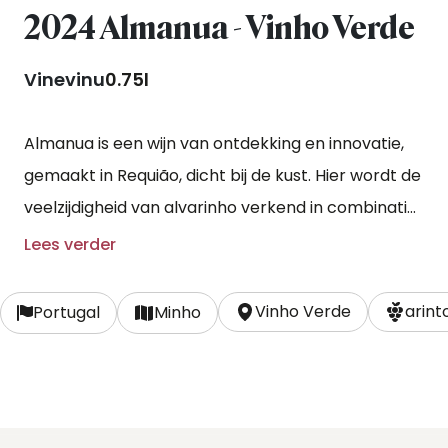
2024 Almanua - Vinho Verde
Vinevinu
0.75l
Almanua is een wijn van ontdekking en innovatie,
gemaakt in Requião, dicht bij de kust. Hier wordt de
veelzijdigheid van alvarinho verkend in combinatie
met andere variëteiten die op dezelfde locatie zijn
Lees verder
geplant. Alvarinho blijft de dominante druif in deze
wijn en de assemblage wordt per oogstjaar
Vinho Verde
arint
Portugal
Minho
gekozen. De wijnbereiding volgt het Mixtus-
concept, waarbij de uiteindelijke wijn het resultaat
is van fermentatie in roestvrij staal en eikenhout,
het laatste wordt licht gebruikt om structuur toe