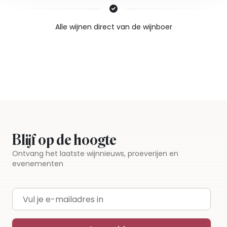
Nieuws & inspiratie in Vineé Vineuse
Alle wijnen direct van de wijnboer
Vandaag voor 12.00 uur besteld, morgen in huis
Gratis thuisbezorgd vanaf €115,00
Iedere wijn per fles te bestellen
Blijf op de hoogte
Ontvang het laatste wijnnieuws, proeverijen en
evenementen
E-mailadres