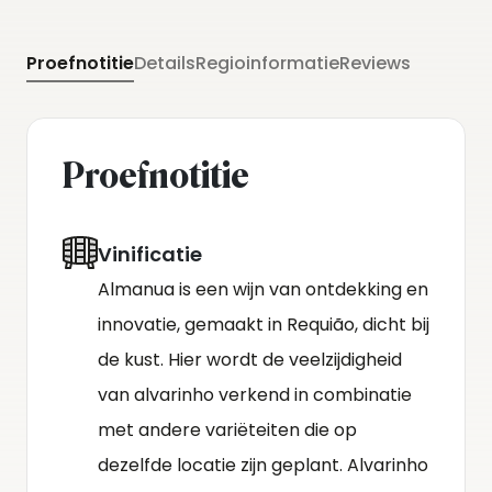
te voegen. In 2024 selecteerden Manuel en Luís
Cerdeira de inheemse druiven arinto en maria
Proefnotitie
Details
Regioinformatie
Reviews
gomes om de alvarinho aan te vullen in de
uiteindelijke blend.
Proefnotitie
Vinificatie
Almanua is een wijn van ontdekking en
innovatie, gemaakt in Requião, dicht bij
de kust. Hier wordt de veelzijdigheid
van alvarinho verkend in combinatie
met andere variëteiten die op
dezelfde locatie zijn geplant. Alvarinho