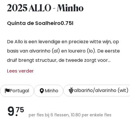
2025 ALLO - Minho
Quinta de Soalheiro
0.75l
De Allo is een levendige en precieze witte wijn, op
basis van alvarinho (al) en loureiro (lo). De eerste
druif brengt structuur, de tweede zorgt voor
aromatische tonen. De druiven worden zacht
Lees verder
geperst en het sap wordt op lage temperatuur
vergist. Hierna volgt een korte opvoeding op de
albariño/alvarinho (wit)
Portugal
Minho
fijne gistsporen op RVS-tanks.
9
75
per fles bij 6 flessen, 10.80 per enkele fles