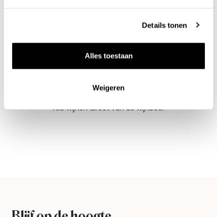
Details tonen
Alles toestaan
Weigeren
Nieuws & inspiratie in Vineé Vineuse
Alle wijnen direct van de wijnboer
Vandaag voor 12.00 uur besteld, morgen in huis
Gratis thuisbezorgd vanaf €115,00
Iedere wijn per fles te bestellen
Blijf op de hoogte