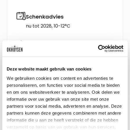
Schenkadvies
nu tot 2028, 10-12°C
Wijn-spijs advies
Onweerstaanbaar lekker bij tapas
met vis, zeevruchtjes of gevogelte,
Deze website maakt gebruik van cookies
maar ook een perfect aperitief! In het
We gebruiken cookies om content en advertenties te
asperge seizoen: een groene salade
personaliseren, om functies voor social media te bieden
met rauwe geraspte witte asperges,
en om ons websiteverkeer te analyseren. Ook delen we
informatie over uw gebruik van onze site met onze
parmezaanse kaas en klassieke
partners voor social media, adverteren en analyse. Deze
vinaigrette.
partners kunnen deze gegevens combineren met andere
informatie die u aan ze heeft verstrekt of die ze hebben
verzameld op basis van uw gebruik van hun services.