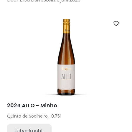
Zet op 
2024 ALLO - Minho
Quinta de Soalheiro
0.75l
Uitverkocht