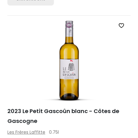
Zet op 
2023 Le Petit Gascoûn blanc - Côtes de
Gascogne
Les Frères Laffitte
0.75l