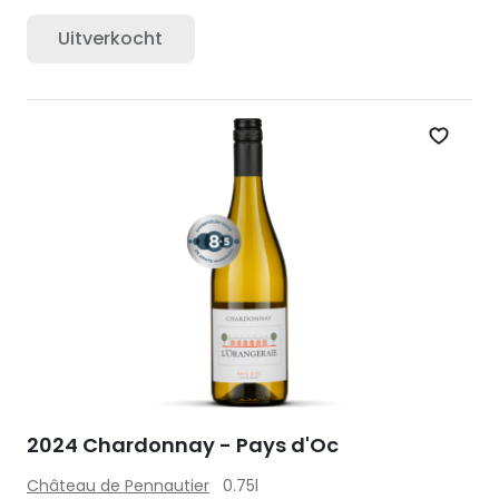
Uitverkocht
Zet op 
2024 Chardonnay - Pays d'Oc
Château de Pennautier
0.75l