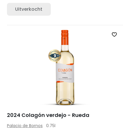
Uitverkocht
Zet op 
2024 Colagón verdejo - Rueda
Palacio de Bornos
0.75l