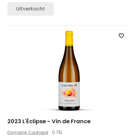
Uitverkocht
Zet op 
2023 L'Éclipse - Vin de France
Domaine Cauhapé
0.75l