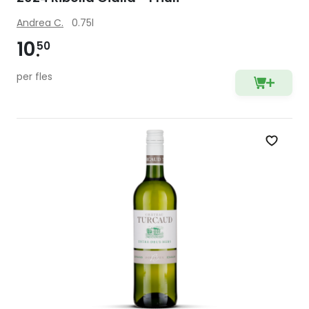
Andrea C.
0.75l
10
50
per fles
Zet op 