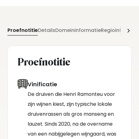
vergist het sap op lage temperatuur op RVS-
tanks. Na een korte opvoeding op de fijne
gistsporen wordt de wijn gebotteld.
Proefnotitie
Details
Domeininformatie
Regioinformati
Proefnotitie
Vinificatie
De druiven die Henri Ramonteu voor
zijn wijnen kiest, zijn typische lokale
druivenrassen als gros manseng en
lauzet. Sinds 2020, na de overname
van een nabijgelegen wijngaard, was