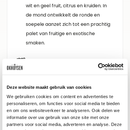
wit en geel fruit, citrus en kruiden. In
de mond ontwikkelt de ronde en
soepele aanzet zich tot een prachtig
palet van fruitige en exotische
smaken.
Schenkadvies
nu tot 2027, 8-10°C
Deze website maakt gebruik van cookies
Wijn-spijs advies
We gebruiken cookies om content en advertenties te
Een heerlijke wijn om als aperitief van
personaliseren, om functies voor social media te bieden
te genieten, maar die dankzij het
en om ons websiteverkeer te analyseren. Ook delen we
informatie over uw gebruik van onze site met onze
exotische karakter en goede zuren
partners voor social media, adverteren en analyse. Deze
ook heel goed past bij gerechten met