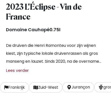
2023 L'Éclipse - Vin de
France
Domaine Cauhapé
0.75l
De druiven die Henri Ramonteu voor zijn wijnen
kiest, zijn typische lokale druivenrassen als gros
manseng en lauzet. Sinds 2020, na de overname
van een nabijgelegen wijngaard, was Henri in de
Lees verder
gelegenheid om deze plezierige en toegankelijke
wijn voor het eerst te maken en met succes! De
Jurançon
gro
Frankrijk
Zuid-West
druiven worden met de hand geplukt en
ondergaan eerst een koele schilweking.
Vervolgens vindt een zachte persing plaats en