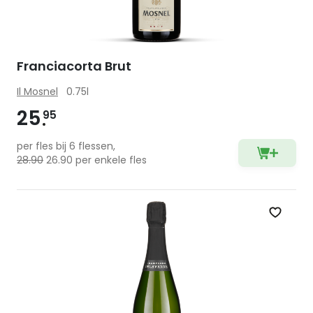
Franciacorta Brut
Il Mosnel
0.75l
25
95
per fles bij 6 flessen,
28.90
26.90 per enkele fles
Zet op 