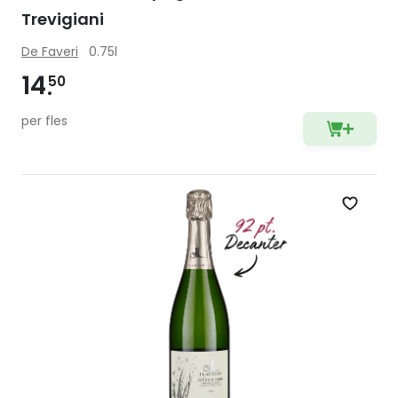
Trevigiani
De Faveri
0.75l
14
50
per fles
Zet op 