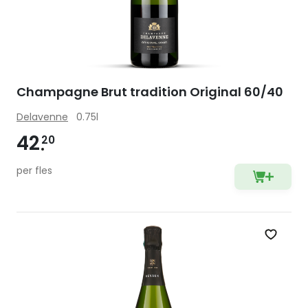
Champagne Brut tradition Original 60/40
Delavenne
0.75l
42
20
per fles
Zet op 