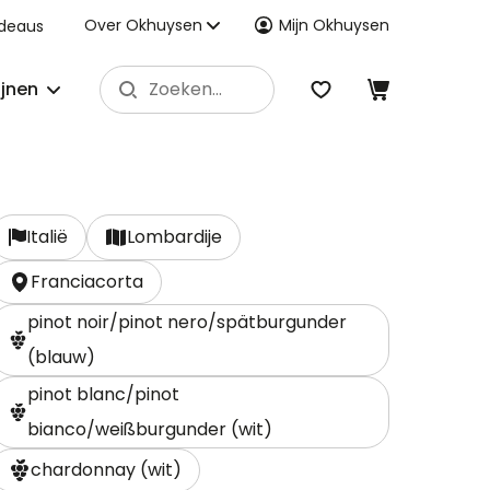
Over Okhuysen
Mijn Okhuysen
deaus
ijnen
Italië
Lombardije
Franciacorta
pinot noir/pinot nero/spätburgunder
(blauw)
pinot blanc/pinot
bianco/weißburgunder (wit)
chardonnay (wit)