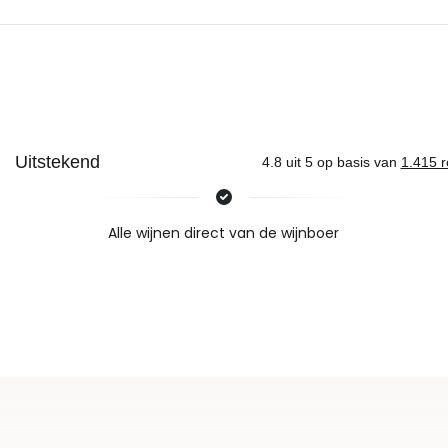
Nieuws & inspiratie in Vineé Vineuse
Alle wijnen direct van de wijnboer
Vandaag voor 12.00 uur besteld, morgen in huis
Gratis thuisbezorgd vanaf €115,00
Iedere wijn per fles te bestellen