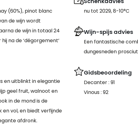
Schenkadvies
ay (60%), pinot blanc
nu tot 2029, 8-10°C
van de wijn wordt
arna de wijn in totaal 24
Wijn-spijs advies
or hij na de ‘dégorgement’
Een fantastische comb
dungesneden prosciut
Gidsbeoordeling
 en uitblinkt in elegantie
Decanter : 91
p geel fruit, walnoot en
Vinous : 92
 ook in de mond is de
 en vol, en biedt verfijnde
legante afdronk.