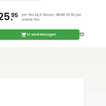
25
95
per fles bij 6 flessen,
28.90
26.90 per
enkele fles
In winkelwagen
Zet op verlan
Deta
Streek