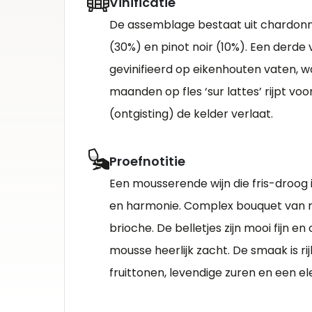
Vinificatie
De assemblage bestaat uit chardonn
(30%) en pinot noir (10%). Een derde 
gevinifieerd op eikenhouten vaten, wa
maanden op fles ‘sur lattes’ rijpt vo
(ontgisting) de kelder verlaat.
Proefnotitie
Een mousserende wijn die fris-droog is
en harmonie. Complex bouquet van rij
brioche. De belletjes zijn mooi fijn en
mousse heerlijk zacht. De smaak is rijk
fruittonen, levendige zuren en een e