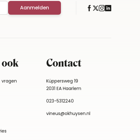
Aanmelden
 ook
Contact
e vragen
Küppersweg 19
2031 EA Haarlem
023-5312240
vineus@okhuysen.nl
vies