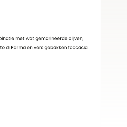
Lombar
Herko
Franci
inatie met wat gemarineerde olijven,
Kleur 
to di Parma en vers gebakken foccacia.
Mousse
Inhou
0.75l
Alcoh
12%
Druiv
pinot n