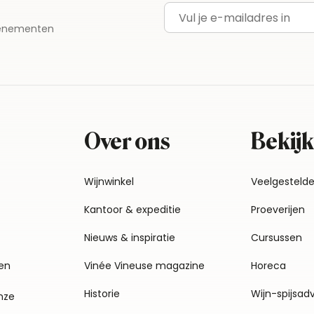
E-mailadres
evenementen
Over ons
Bekijk
Wijnwinkel
Veelgesteld
Kantoor & expeditie
Proeverijen
Nieuws & inspiratie
Cursussen
en
Vinée Vineuse magazine
Horeca
Historie
Wijn-spijsad
nze