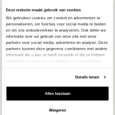
Deze website maakt gebruik van cookies
Blijf op de hoogte
We gebruiken cookies om content en advertenties te
Ontvang het laatste wijnnieuws, proeverijen en
evenementen
personaliseren, om functies voor social media te bieden
en om ons websiteverkeer te analyseren. Ook delen we
informatie over uw gebruik van onze site met onze
E-mailadres
partners voor social media, adverteren en analyse. Deze
partners kunnen deze gegevens combineren met andere
informatie die u aan ze heeft verstrekt of die ze hebben
Aanmelden
verzameld op basis van uw gebruik van hun services.
Details tonen
Alles toestaan
Weigeren
Wijnen
Thema's