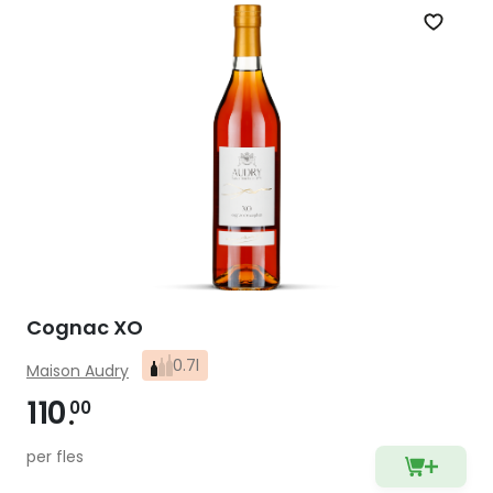
Zet op 
Cognac XO
0.7l
Maison Audry
110
00
per fles