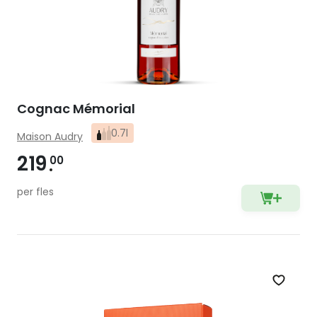
Cognac Mémorial
0.7l
Maison Audry
219
00
per fles
Zet op 