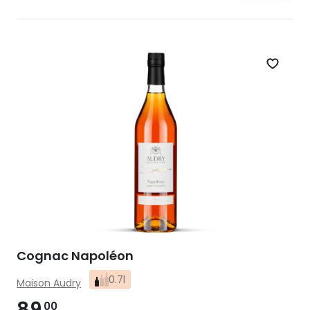
Zet op 
Cognac Napoléon
0.7l
Maison Audry
89
00