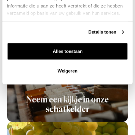
informatie die u aan ze heeft verstrekt of die ze hebben
0.7l
Maison Audry
verzameld op basis van uw gebruik van hun services.
47
50
Details tonen
per fles
Alles toestaan
Weigeren
Neem een kijkje in onze
schatkelder