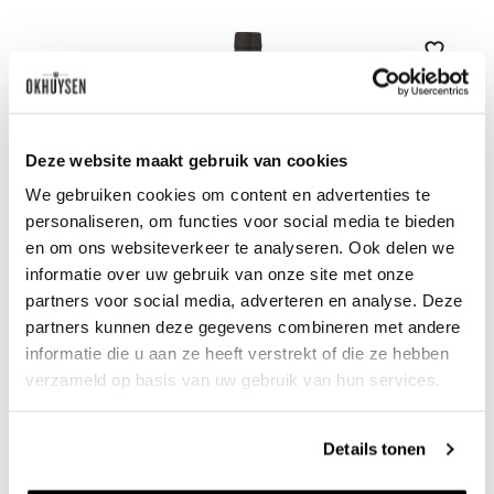
Zet op 
Deze website maakt gebruik van cookies
We gebruiken cookies om content en advertenties te
personaliseren, om functies voor social media te bieden
en om ons websiteverkeer te analyseren. Ook delen we
informatie over uw gebruik van onze site met onze
partners voor social media, adverteren en analyse. Deze
partners kunnen deze gegevens combineren met andere
2015 Vintage Port
informatie die u aan ze heeft verstrekt of die ze hebben
verzameld op basis van uw gebruik van hun services.
Quinta do Tedo
0.75l
75
00
Details tonen
per fles