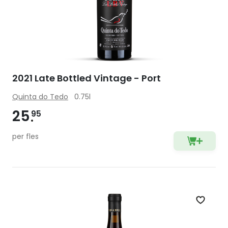
2021 Late Bottled Vintage - Port
Quinta do Tedo
0.75l
25
95
per fles
Zet op 