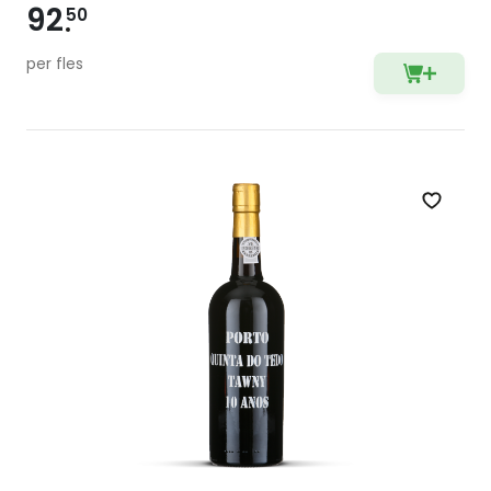
92
50
per fles
Zet op 