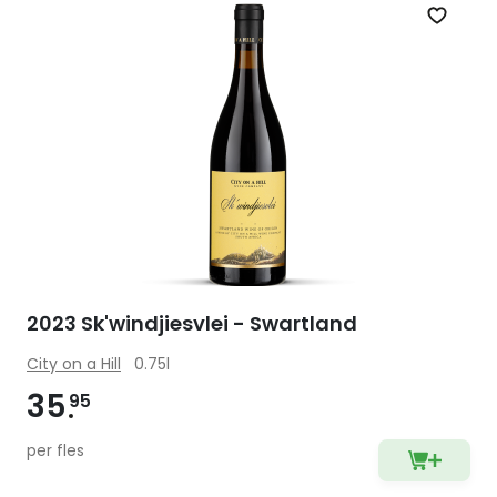
Zet op 
2023 Sk'windjiesvlei - Swartland
City on a Hill
0.75l
35
95
per fles