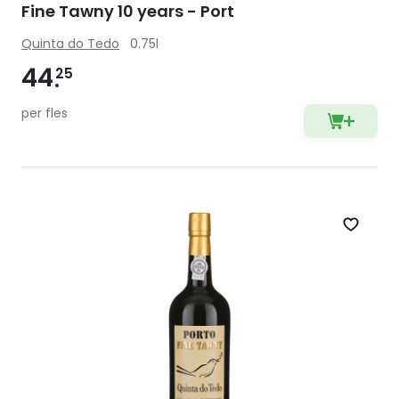
Fine Tawny 10 years - Port
Quinta do Tedo
0.75l
44
25
per fles
Zet op 