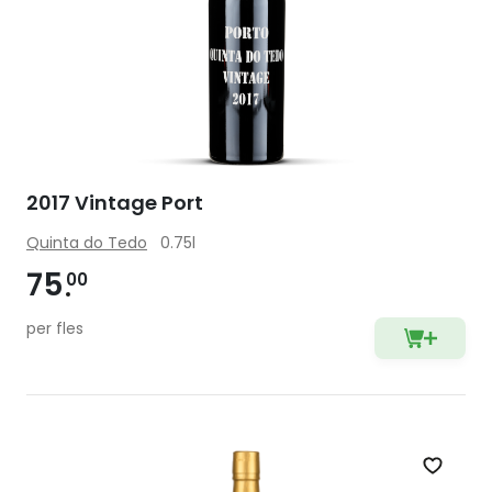
2017 Vintage Port
Quinta do Tedo
0.75l
75
00
per fles
Zet op 