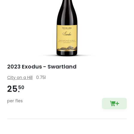
2023 Exodus - Swartland
City on a Hill
0.75l
25
50
per fles