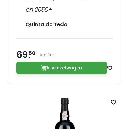
en 2050+
Quinta do Tedo
69
50
per fles
In winkelwagen
Zet op v
Zet op 