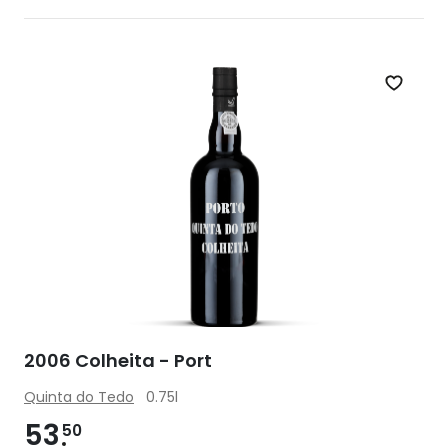
Zet op 
2006 Colheita - Port
Quinta do Tedo
0.75l
53
50