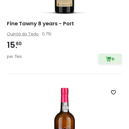
Fine Tawny 8 years - Port
Quinta do Tedo
0.75l
15
60
per fles
Zet op 