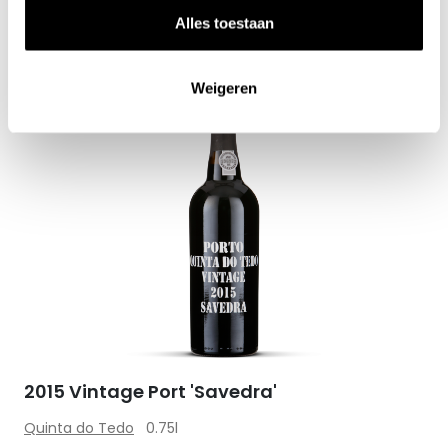
Alles toestaan
Weigeren
Zet op 
2015 Vintage Port 'Savedra'
Quinta do Tedo
0.75l