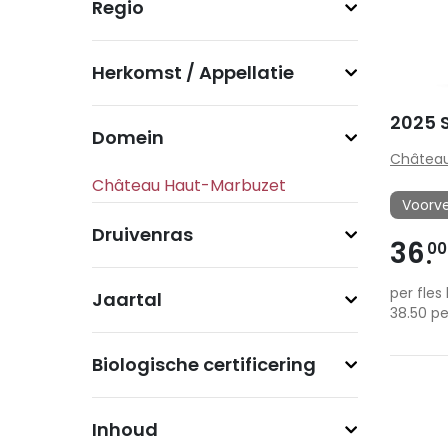
Regio
Herkomst / Appellatie
2025 
Domein
Château
Voorv
Druivenras
36
00
per fles 
Jaartal
38.50 pe
Biologische certificering
Inhoud