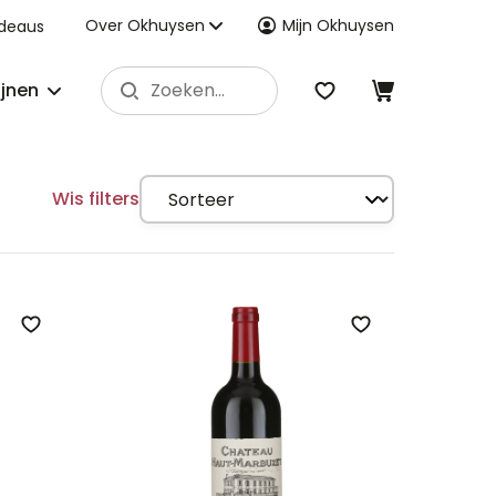
Over Okhuysen
Mijn Okhuysen
deaus
ijnen
Wis filters
Zet op verlanglijst
Zet op verlangli