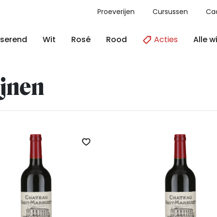
Proeverijen
Cursussen
Ca
Acties
Alle w
serend
Wit
Rosé
Rood
jnen
Zet op verlanglijst