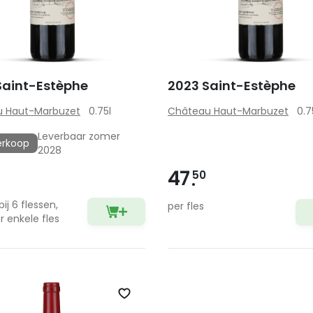
Saint-Estèphe
2023 Saint-Estèphe
 Haut-Marbuzet
0.75l
Château Haut-Marbuzet
0.7
Leverbaar zomer
erkoop
2028
47
50
bij 6 flessen,
per fles
r enkele fles
Zet op verlanglijst