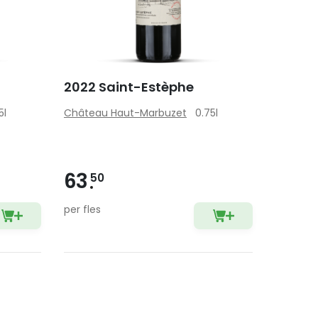
2022 Saint-Estèphe
5l
Château Haut-Marbuzet
0.75l
63
50
per fles