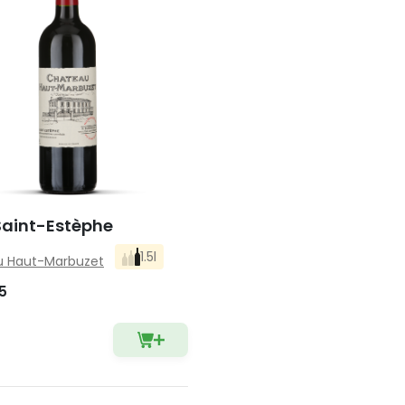
Saint-Estèphe
1.5l
 Haut-Marbuzet
5