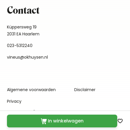
Contact
Küppersweg 19
2031 EA Haarlem
023-5312240
vineus@okhuysen.nl
Algemene voorwaarden
Disclaimer
Privacy
In winkelwagen
Zet 