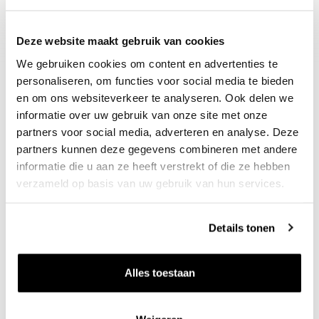
Jamessuckling.com : 94-95
Deze website maakt gebruik van cookies
We gebruiken cookies om content en advertenties te
personaliseren, om functies voor social media te bieden
en om ons websiteverkeer te analyseren. Ook delen we
informatie over uw gebruik van onze site met onze
partners voor social media, adverteren en analyse. Deze
partners kunnen deze gegevens combineren met andere
informatie die u aan ze heeft verstrekt of die ze hebben
verzameld op basis van uw gebruik van hun services.
Nieuws & inspiratie in Vineé Vineuse
Alle wijnen direct van de wijnboer
Details tonen
Vandaag voor 12.00 uur besteld, morgen in huis
Gratis thuisbezorgd vanaf €115,00
Alles toestaan
Iedere wijn per fles te bestellen