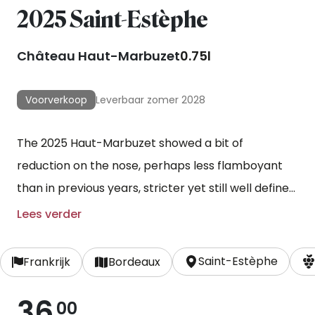
2025 Saint-Estèphe
Château Haut-Marbuzet
0.75l
Voorverkoop
Leverbaar zomer 2028
The 2025 Haut-Marbuzet showed a bit of
reduction on the nose, perhaps less flamboyant
than in previous years, stricter yet still well defined.
The palate is medium-bodied, with pliant tannins,
Lees verder
attractive peppered black fruit, succinctly
controlled, with a lightly peppered and quite
Saint-Estèphe
Frankrijk
Bordeaux
sustained finish. Excellent, classy, more-ish. (Neal
36
Martin, Vinous)
00