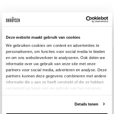
Deze website maakt gebruik van cookies
We gebruiken cookies om content en advertenties te
personaliseren, om functies voor social media te bieden
en om ons websiteverkeer te analyseren. Ook delen we
informatie over uw gebruik van onze site met onze
Blijf op de hoogte
partners voor social media, adverteren en analyse. Deze
Ontvang het laatste wijnnieuws, proeverijen en
partners kunnen deze gegevens combineren met andere
evenementen
informatie die u aan ze heeft verstrekt of die ze hebben
verzameld op basis van uw gebruik van hun services.
E-mailadres
Details tonen
Aanmelden