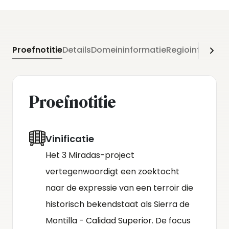
Alvear zien wat voor spannende dingen er mogelijk
zijn met de PX-druif uit Montilla. Een ware
ontdekking!
Proefnotitie
Details
Domeininformatie
Regioinformati
Proefnotitie
Vinificatie
Het 3 Miradas-project
vertegenwoordigt een zoektocht
naar de expressie van een terroir die
historisch bekendstaat als Sierra de
Montilla - Calidad Superior. De focus