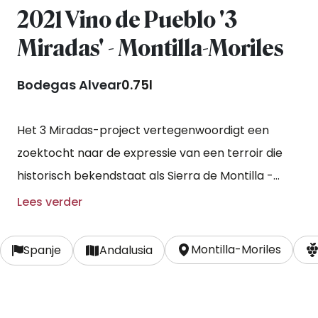
2021 Vino de Pueblo '3
Miradas' - Montilla-Moriles
Bodegas Alvear
0.75l
Het 3 Miradas-project vertegenwoordigt een
zoektocht naar de expressie van een terroir die
historisch bekendstaat als Sierra de Montilla -
Calidad Superior. De focus van dit project ligt
Lees verder
vooral op de wijngaard en minder op het
traditionele rijpingsproces in Montilla. De pedro
Montilla-Moriles
Spanje
Andalusia
ximenezdruiven worden vroeg, en met meer
frisheid geoogst en droog vergist en opgevoed in
tinajas (een soort amforen). Met de 3 Mirades laat