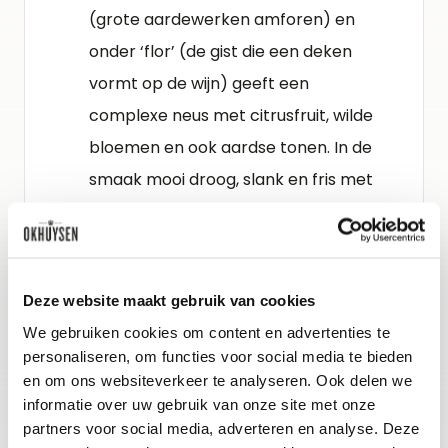
(grote aardewerken amforen) en
onder ‘flor’ (de gist die een deken
vormt op de wijn) geeft een
complexe neus met citrusfruit, wilde
bloemen en ook aardse tonen. In de
smaak mooi droog, slank en fris met
wederom citrusfruit, iets van noten en
een prachtige ziltige toets. De afdronk
is lang en intens.
Deze website maakt gebruik van cookies
We gebruiken cookies om content en advertenties te
Schenkadvies
personaliseren, om functies voor social media te bieden
nu tot 2027, 8-10°C
en om ons websiteverkeer te analyseren. Ook delen we
informatie over uw gebruik van onze site met onze
partners voor social media, adverteren en analyse. Deze
Wijn-spijs advies