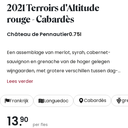
2021 Terroirs d'Altitude
rouge - Cabardès
Château de Pennautier
0.75l
Een assemblage van merlot, syrah, cabernet-
sauvignon en grenache van de hoger gelegen
wijngaarden, met grotere verschillen tussen dag-
en nachttemperatuur. De druiven kunnen hierdoor
Lees verder
langzaam en perfect rijpen. Een deel van de wijn
rijpt op eikenhouten vaten, een ander deel op
Cabardès
gr
Frankrijk
Languedoc
inoxtanks.
13
90
per fles