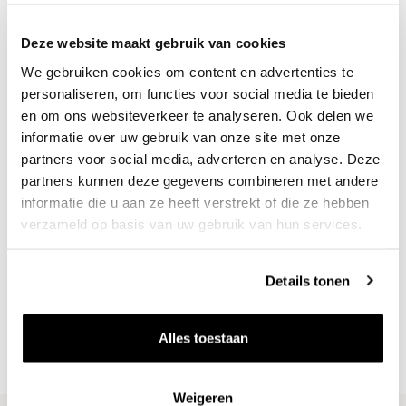
nu tot 2028, 15-17°C
Deze website maakt gebruik van cookies
We gebruiken cookies om content en advertenties te
personaliseren, om functies voor social media te bieden
en om ons websiteverkeer te analyseren. Ook delen we
informatie over uw gebruik van onze site met onze
partners voor social media, adverteren en analyse. Deze
partners kunnen deze gegevens combineren met andere
informatie die u aan ze heeft verstrekt of die ze hebben
verzameld op basis van uw gebruik van hun services.
Nieuws & inspiratie in Vineé Vineuse
Alle wijnen direct van de wijnboer
Details tonen
Vandaag voor 12.00 uur besteld, morgen in huis
Gratis thuisbezorgd vanaf €115,00
Alles toestaan
Iedere wijn per fles te bestellen
Weigeren