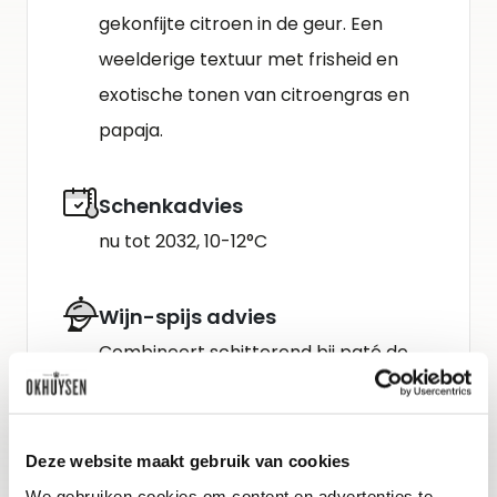
gekonfijte citroen in de geur. Een
weelderige textuur met frisheid en
exotische tonen van citroengras en
papaja.
Schenkadvies
nu tot 2032, 10-12°C
Wijn-spijs advies
Combineert schitterend bij paté de
campagne, eenden- of
ganzenleverter­rine, en doet het ook
verrassend goed bij bereidingen van
Deze website maakt gebruik van cookies
oesters, asperges, paddenstoelen,
We gebruiken cookies om content en advertenties te