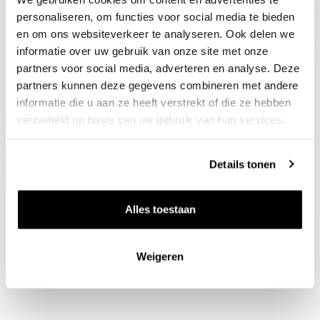
personaliseren, om functies voor social media te bieden
gevogelte of wit vlees met rijke
en om ons websiteverkeer te analyseren. Ook delen we
sauzen, specerijen, vanille, gember en
informatie over uw gebruik van onze site met onze
honing. Klassiek is natuurlijk de
partners voor social media, adverteren en analyse. Deze
partners kunnen deze gegevens combineren met andere
combinatie met de pikante
informatie die u aan ze heeft verstrekt of die ze hebben
blauwader roquefort met
verzameld op basis van uw gebruik van hun services.
gepocheerde peer of tarte tatin.
Details tonen
Gidsbeoordeling
The Wine Advocate : 93
Alles toestaan
Weigeren