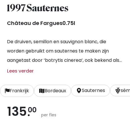
1997 Sauternes
Château de Fargues
0.75l
De druiven, semillon en sauvignon blanc, die
worden gebruikt om sauternes te maken zijn
aangetast door ‘botrytis cinerea’, ook bekend als
edele rotting, wat zorgt voor geconcentreerde
Lees verder
druiven met veel suiker en aroma’s. De druiven
worden met de hand geoogst in meerdere
Sauternes
sémi
Frankrijk
Bordeaux
plukrondes en gaan door een strenge selectie. De
135
vergisting en rijping vindt plaats in eikenhouten
00
per fles
vaten die al voor 3 jaargangen zijn gebruikt, voor
een periode van 30 maanden.