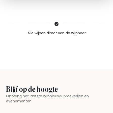
Nieuws & inspiratie in Vineé Vineuse
Alle wijnen direct van de wijnboer
Vandaag voor 12.00 uur besteld, morgen in huis
Gratis thuisbezorgd vanaf €115,00
Iedere wijn per fles te bestellen
Blijf op de hoogte
Ontvang het laatste wijnnieuws, proeverijen en
evenementen