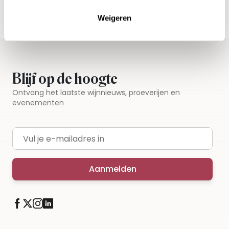
Iedere wijn per fles te bestellen
Weigeren
Blijf op de hoogte
Ontvang het laatste wijnnieuws, proeverijen en
evenementen
E-mailadres
Aanmelden