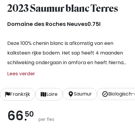
2023 Saumur blanc Terres
Domaine des Roches Neuves
0.75l
Deze 100% chenin blanc is afkomstig van een
kalksteen rijke bodem. Het sap heeft 4 maanden
schilweking ondergaan in amfora en heeft hierna
nog 12 maanden in houten vaten gerijpt. Deze wijn
Lees verder
is ongefilterd en zonder toegevoegd sulfiet
gebotteld.
Saumur
Biologisch
Frankrijk
Loire
66
50
per fles