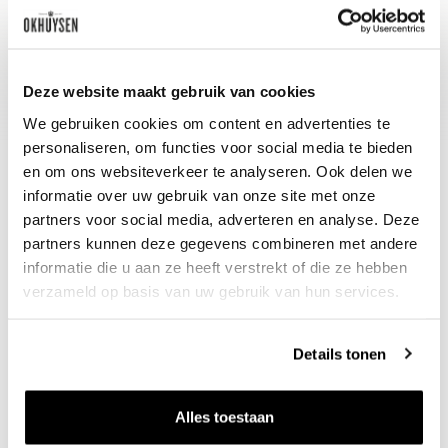
Wijn-spijs advies
Risotto met kastanjes en pompoen.
Deze website maakt gebruik van cookies
We gebruiken cookies om content en advertenties te
personaliseren, om functies voor social media te bieden
en om ons websiteverkeer te analyseren. Ook delen we
informatie over uw gebruik van onze site met onze
partners voor social media, adverteren en analyse. Deze
partners kunnen deze gegevens combineren met andere
informatie die u aan ze heeft verstrekt of die ze hebben
verzameld op basis van uw gebruik van hun services.
Nieuws & inspiratie in Vineé Vineuse
Details tonen
Alle wijnen direct van de wijnboer
Vandaag voor 12.00 uur besteld, morgen in huis
Alles toestaan
Gratis thuisbezorgd vanaf €115,00