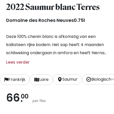
2022 Saumur blanc Terres
Domaine des Roches Neuves
0.75l
Deze 100% chenin blanc is afkomstig van een
kalksteen rijke bodem. Het sap heeft 4 maanden
schilweking ondergaan in amfora en heeft hierna
nog 12 maanden in houten vaten gerijpt. Deze wijn
Lees verder
is ongefilterd en zonder toegevoegd sulfiet
gebotteld.
Saumur
Biologisch
Frankrijk
Loire
66
00
per fles