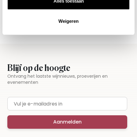
Alles toestaan
Vandaag voor 12.00 uur besteld, morgen in huis
Gratis thuisbezorgd vanaf €115,00
Weigeren
Iedere wijn per fles te bestellen
Blijf op de hoogte
Ontvang het laatste wijnnieuws, proeverijen en
evenementen
E-mailadres
Aanmelden