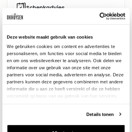
Schenkadvies
nu tot 2030, 10-12°C
Wijn-spijs advies
Deze website maakt gebruik van cookies
Risotto met kastanjes en pompoen
We gebruiken cookies om content en advertenties te
personaliseren, om functies voor social media te bieden
en om ons websiteverkeer te analyseren. Ook delen we
informatie over uw gebruik van onze site met onze
partners voor social media, adverteren en analyse. Deze
partners kunnen deze gegevens combineren met andere
informatie die u aan ze heeft verstrekt of die ze hebben
verzameld op basis van uw gebruik van hun services.
Details tonen
Nieuws & inspiratie in Vineé Vineuse
Alle wijnen direct van de wijnboer