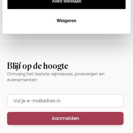
Alles toestaan
Vandaag voor 12.00 uur besteld, morgen in huis
Gratis thuisbezorgd vanaf €115,00
Weigeren
Iedere wijn per fles te bestellen
Blijf op de hoogte
Ontvang het laatste wijnnieuws, proeverijen en
evenementen
E-mailadres
Aanmelden