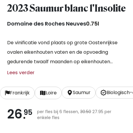
2023 Saumur blanc l'Insolite
Domaine des Roches Neuves
0.75l
De vinificatie vond plaats op grote Oostenrijkse
ovalen eikenhouten vaten en de opvoeding
gedurende twaalf maanden op eikenhouten
barriques van één, twee en drie jaar oud.
Lees verder
Saumur
Biologisch
Frankrijk
Loire
26
95
per fles bij 6 flessen,
30.50
27.95 per
enkele fles