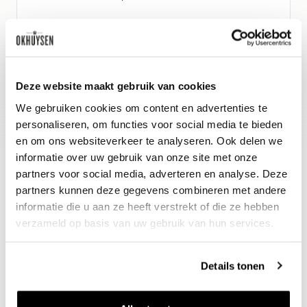
Wijn-spijs advies
Schittert bij stevige voor- of
tussengerechten, zoals gevogelte
Deze website maakt gebruik van cookies
met een romige saus.
We gebruiken cookies om content en advertenties te
personaliseren, om functies voor social media te bieden
en om ons websiteverkeer te analyseren. Ook delen we
informatie over uw gebruik van onze site met onze
partners voor social media, adverteren en analyse. Deze
partners kunnen deze gegevens combineren met andere
informatie die u aan ze heeft verstrekt of die ze hebben
verzameld op basis van uw gebruik van hun services.
Details tonen
Nieuws & inspiratie in Vineé Vineuse
Alle wijnen direct van de wijnboer