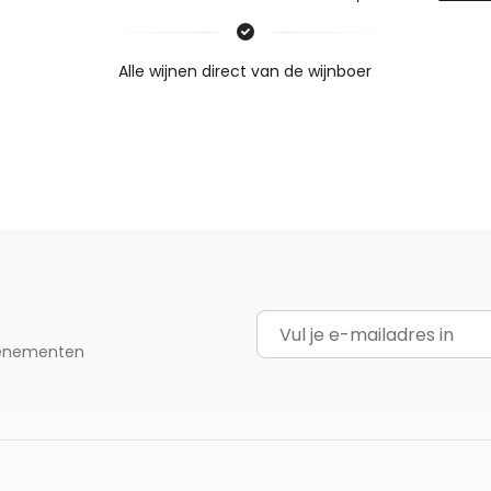
Nieuws & inspiratie in Vineé Vineuse
Alle wijnen direct van de wijnboer
Vandaag voor 12.00 uur besteld, morgen in huis
Gratis thuisbezorgd vanaf €115,00
Iedere wijn per fles te bestellen
E-mailadres
evenementen