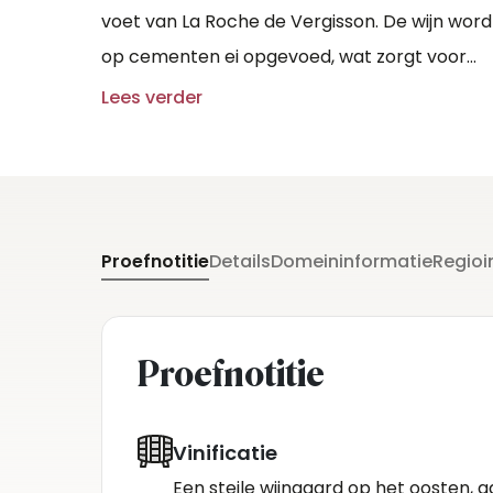
voet van La Roche de Vergisson. De wijn word
op cementen ei opgevoed, wat zorgt voor
een continue circulatie van de wijn.
Lees verder
Proefnotitie
Details
Domeininformatie
Regioi
Proefnotitie
Vinificatie
Een steile wijngaard op het oosten, 