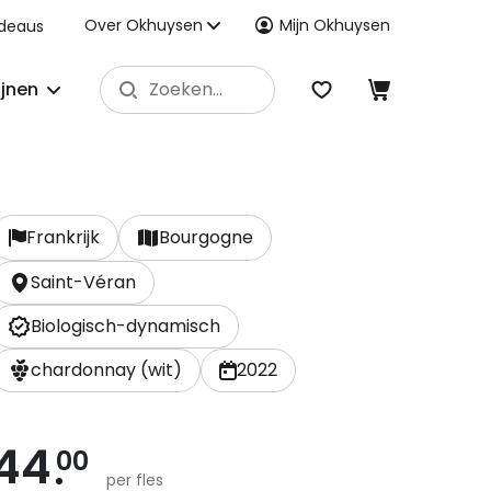
Over Okhuysen
Mijn Okhuysen
deaus
ijnen
Frankrijk
Bourgogne
Saint-Véran
Biologisch-dynamisch
chardonnay (wit)
2022
44
00
per fles