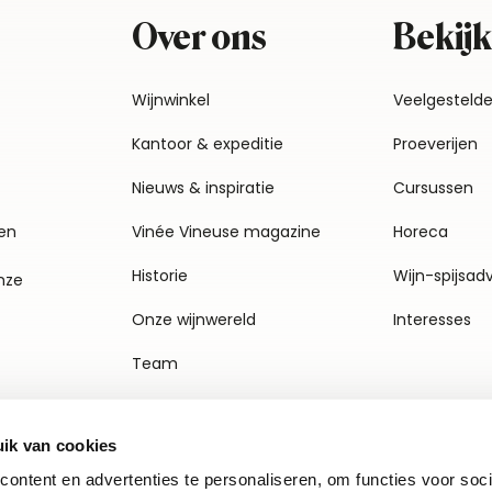
Over ons
Bekijk
Wijnwinkel
Veelgesteld
Kantoor & expeditie
Proeverijen
Nieuws & inspiratie
Cursussen
en
Vinée Vineuse magazine
Horeca
Historie
Wijn-spijsad
nze
Onze wijnwereld
Interesses
Team
Vacatures
ik van cookies
Agenda
ontent en advertenties te personaliseren, om functies voor soci