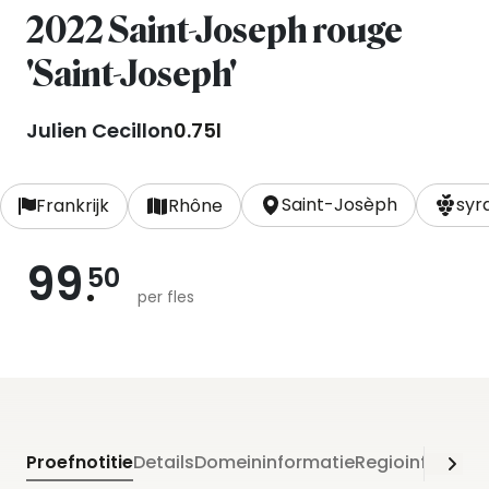
2022 Saint-Joseph rouge
'Saint-Joseph'
Julien Cecillon
0.75l
Saint-Josèph
syr
Frankrijk
Rhône
99
50
per fles
Proefnotitie
Details
Domeininformatie
Regioinformati