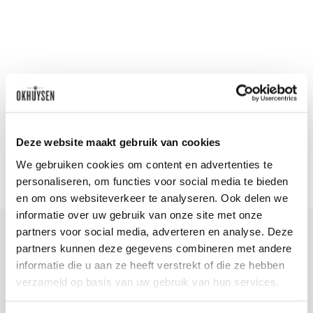
Nieuws & inspiratie in Vineé Vineuse
Alle wijnen direct van de wijnboer
Vandaag voor 12.00 uur besteld, morgen in huis
Deze website maakt gebruik van cookies
Gratis thuisbezorgd vanaf €115,00
We gebruiken cookies om content en advertenties te
Iedere wijn per fles te bestellen
personaliseren, om functies voor social media te bieden
en om ons websiteverkeer te analyseren. Ook delen we
informatie over uw gebruik van onze site met onze
partners voor social media, adverteren en analyse. Deze
partners kunnen deze gegevens combineren met andere
Blijf op de hoogte
informatie die u aan ze heeft verstrekt of die ze hebben
verzameld op basis van uw gebruik van hun services.
Ontvang het laatste wijnnieuws, proeverijen en
evenementen