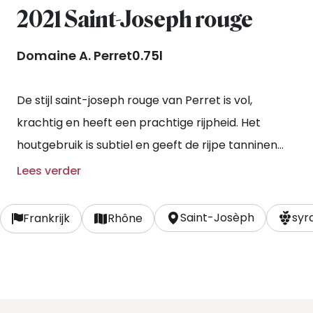
2021 Saint-Joseph rouge
Domaine A. Perret
0.75l
De stijl saint-joseph rouge van Perret is vol,
krachtig en heeft een prachtige rijpheid. Het
houtgebruik is subtiel en geeft de rijpe tanninen
extra structuur en subtiele tonen van vanille en
Lees verder
mokka in de jonge wijn. Rijpe bramen en lavendel,
perfect in balans met de frisheid van het elegante
Saint-Josèph
syr
Frankrijk
Rhône
jaar.