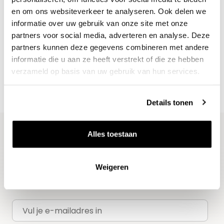
en om ons websiteverkeer te analyseren. Ook delen we
informatie over uw gebruik van onze site met onze
Nieuws & inspiratie in Vineé Vineuse
partners voor social media, adverteren en analyse. Deze
Alle wijnen direct van de wijnboer
partners kunnen deze gegevens combineren met andere
Vandaag voor 12.00 uur besteld, morgen in huis
informatie die u aan ze heeft verstrekt of die ze hebben
verzameld op basis van uw gebruik van hun services.
Gratis thuisbezorgd vanaf €115,00
Iedere wijn per fles te bestellen
Details tonen
Alles toestaan
Blijf op de hoogte
Ontvang het laatste wijnnieuws, proeverijen en
Weigeren
evenementen
E-mailadres