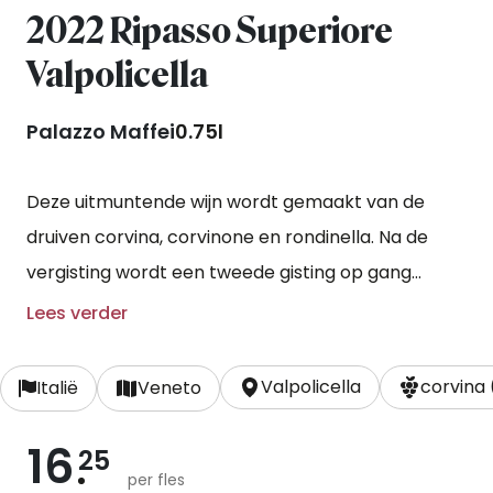
2022 Ripasso Superiore
Valpolicella
Palazzo Maffei
0.75l
Deze uitmuntende wijn wordt gemaakt van de
druiven corvina, corvinone en rondinella. Na de
vergisting wordt een tweede gisting op gang
gebracht door de schillen en de fijne gistsporen
Lees verder
van de beroemde Amaronewijn toe te voegen. De
Ripasso wint hierdoor aan volume en kracht. De
Valpolicella
corvina
Italië
Veneto
wijn verblijft daarna nog achttien maanden op
16
eikenhouten vaten.
25
per fles