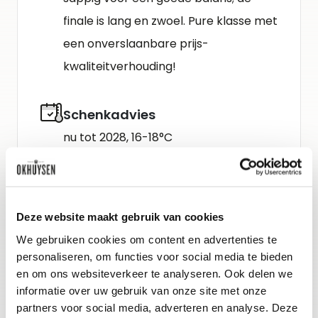
finale is lang en zwoel. Pure klasse met
een onverslaanbare prijs-
kwaliteitver­houding!
Schenkadvies
nu tot 2028, 16-18°C
Wijn-spijs advies
Heerlijk bij krachtige vlees- en
Deze website maakt gebruik van cookies
wildgerechten zoals traditionele
We gebruiken cookies om content en advertenties te
hazenpeper met een jus van pure
personaliseren, om functies voor social media te bieden
en om ons websiteverkeer te analyseren. Ook delen we
chocolade (minimaal 80% cacao).
informatie over uw gebruik van onze site met onze
Ook lekker bij klassiekers als gevulde
partners voor social media, adverteren en analyse. Deze