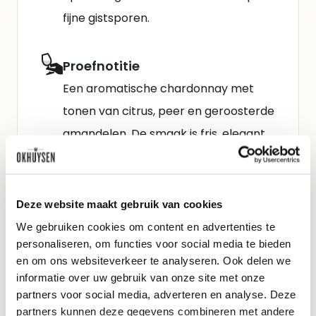
fijne gistsporen.
Proefnotitie
Een aromatische chardonnay met
tonen van citrus, peer en geroosterde
amandelen. De smaak is fris, elegant
en tegelijk geconcentreerd en romig.
De afdronk is lang en vol spanning.
Groots!
Deze website maakt gebruik van cookies
We gebruiken cookies om content en advertenties te
personaliseren, om functies voor social media te bieden
Schenkadvies
en om ons websiteverkeer te analyseren. Ook delen we
nu tot 2032, 10-12°C
informatie over uw gebruik van onze site met onze
partners voor social media, adverteren en analyse. Deze
partners kunnen deze gegevens combineren met andere