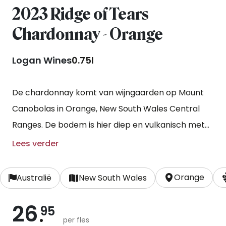
2023 Ridge of Tears
Chardonnay - Orange
Logan Wines
0.75l
De chardonnay komt van wijngaarden op Mount
Canobolas in Orange, New South Wales Central
Ranges. De bodem is hier diep en vulkanisch met
een expositie pal op het zuiden op een hoogte van
Lees verder
970 meter (!). Zo is er overdag veel zon en de zijn
de nachten koel. De arme bodem en de strenge
Orange
Australië
New South Wales
snoei zorgen voor lage rendementen met kleine
26
trossen en perfect rijp fruit. De chardonnay komt
95
per fles
van een dertig jaar oude wijngaard. Na een korte