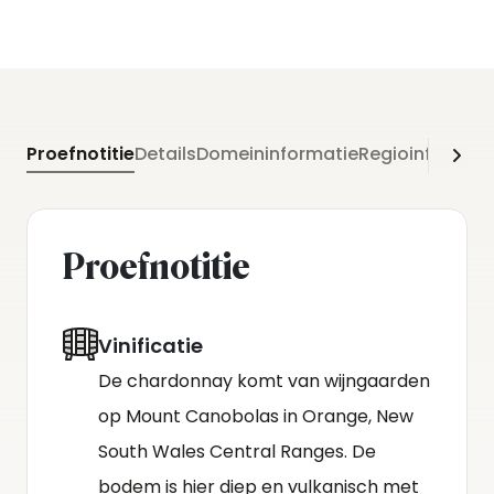
schilweking worden de druiven zachtjes geperst.
De spontane vergisting vindt deels plaats op
cement en deels op grotere houten vaten.
Gevolgd door een opvoeding van zeven maanden
Proefnotitie
Details
Domeininformatie
Regioinformati
op de fijne gistsporen.
Proefnotitie
Vinificatie
De chardonnay komt van wijngaarden
op Mount Canobolas in Orange, New
South Wales Central Ranges. De
bodem is hier diep en vulkanisch met