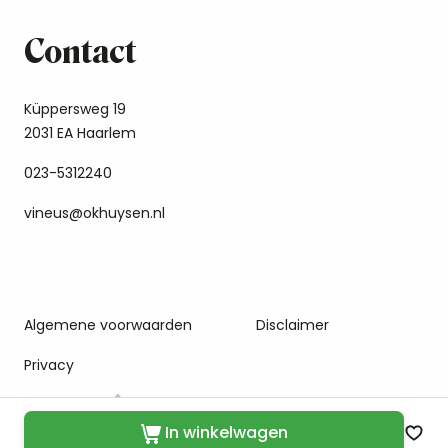
Contact
Küppersweg 19
2031 EA Haarlem
023-5312240
vineus@okhuysen.nl
Algemene voorwaarden
Disclaimer
Privacy
In winkelwagen
Zet 