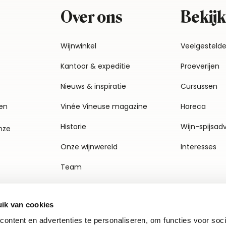
Over ons
Bekijk
Wijnwinkel
Veelgesteld
Kantoor & expeditie
Proeverijen
Nieuws & inspiratie
Cursussen
en
Vinée Vineuse magazine
Horeca
Historie
Wijn-spijsad
nze
Onze wijnwereld
Interesses
Team
Vacatures
ik van cookies
Agenda
ontent en advertenties te personaliseren, om functies voor soci