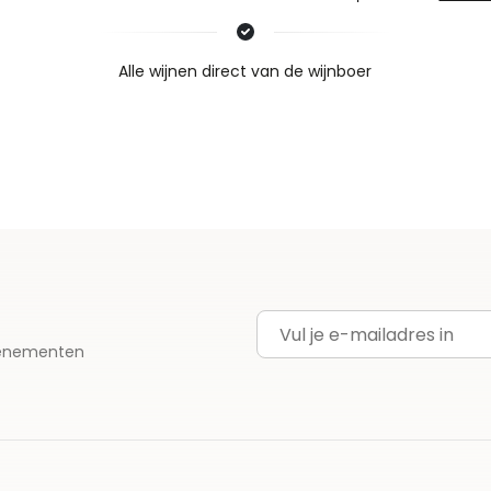
Nieuws & inspiratie in Vineé Vineuse
Alle wijnen direct van de wijnboer
Vandaag voor 12.00 uur besteld, morgen in huis
Gratis thuisbezorgd vanaf €115,00
Iedere wijn per fles te bestellen
E-mailadres
evenementen