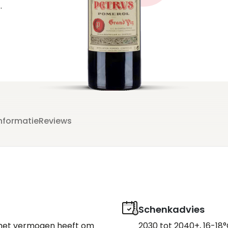
e
n
t
nformatie
Reviews
.
t
Schenkadvies
3
e het vermogen heeft om
2030 tot 2040+, 16-18