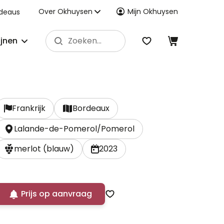
Over Okhuysen
Mijn Okhuysen
deaus
ijnen
Frankrijk
Bordeaux
Lalande-de-Pomerol/Pomerol
merlot (blauw)
2023
Prijs op aanvraag
Zet op verlanglijst