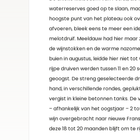
weken. Hierna wordt de wijn overgebracht
waterreserves goed op te slaan, maar
naar nieuwe Franse eikenhouten vaten waar
hoogste punt van het plateau ook ov
deze 18 tot 20 maanden blijft om te rijpen.
afvoeren, bleek eens te meer een ide
melotdruif. Meeldauw had hier maar 
de wijnstokken en de warme nazome
buien in augustus, leidde hier niet to
rijpe druiven werden tussen 11 en 20 
geoogst. De streng geselecteerde d
hand, in verschillende rondes, geplu
vergist in kleine betonnen tanks. De 
– afhankelijk van het oogstjaar – 2 t
wijn overgebracht naar nieuwe Fran
deze 18 tot 20 maanden blijft om te ri