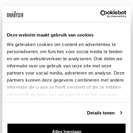
Vandaag voor 12.00 uur besteld, morgen in huis
Gratis thuisbezorgd vanaf €115,00
Iedere wijn per fles te bestellen
Deze website maakt gebruik van cookies
We gebruiken cookies om content en advertenties te
personaliseren, om functies voor social media te bieden
en om ons websiteverkeer te analyseren. Ook delen we
Blijf op de hoogte
informatie over uw gebruik van onze site met onze
Ontvang het laatste wijnnieuws, proeverijen en
partners voor social media, adverteren en analyse. Deze
evenementen
partners kunnen deze gegevens combineren met andere
informatie die u aan ze heeft verstrekt of die ze hebben
E-mailadres
verzameld op basis van uw gebruik van hun services.
Aanmelden
Details tonen
Alles toestaan