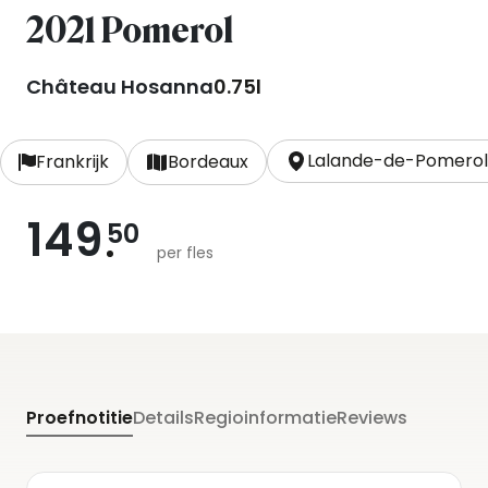
2021 Pomerol
Château Hosanna
0.75l
Lalande-de-Pomero
Frankrijk
Bordeaux
149
50
per fles
Proefnotitie
Details
Regioinformatie
Reviews