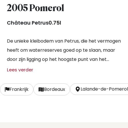
2005 Pomerol
Château Petrus
0.75l
De unieke kleibodem van Petrus, die het vermogen
heeft om waterreserves goed op te slaan, maar
door zijn ligging op het hoogste punt van het
plateau ook overtollig water te kunnen afvoeren,
Lees verder
bleek eens te meer een ideale plek voor de
melotdruif. De streng geselecteerde druiven
Lalande-de-Pomero
Frankrijk
Bordeaux
worden met de hand, in verschillende rondes,
geplukt. Ze worden ontsteeld en vergist in kleine
betonnen tanks. De vergisting en weking duren –
afhankelijk van het oogstjaar – 2 tot 3 weken.