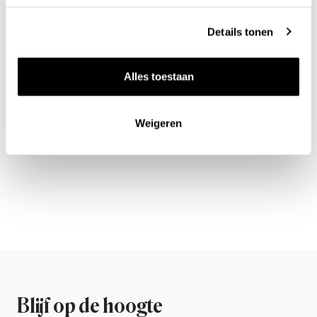
Details tonen
Alles toestaan
Weigeren
Nieuws & inspiratie in Vineé Vineuse
Alle wijnen direct van de wijnboer
Vandaag voor 12.00 uur besteld, morgen in huis
Gratis thuisbezorgd vanaf €115,00
Iedere wijn per fles te bestellen
Blijf op de hoogte