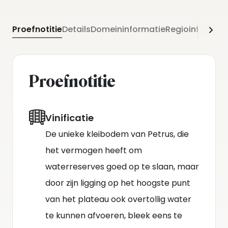
Hierna wordt de wijn overgebracht naar nieuwe
Franse eikenhouten vaten waar deze 18 tot 20
Proefnotitie
Details
Domeininformatie
Regioinformati
maanden blijft om te rijpen.
Proefnotitie
Vinificatie
De unieke kleibodem van Petrus, die
het vermogen heeft om
waterreserves goed op te slaan, maar
door zijn ligging op het hoogste punt
van het plateau ook overtollig water
te kunnen afvoeren, bleek eens te