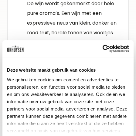
De wijn wordt gekenmerkt door hele
pure aroma’s. Een wijn met een
expressieve neus van klein, donker en
rood fruit, florale tonen van viooltjes
en mineralen. De smaak is prachtig in
balans, met elegante, poederige
tanninen, met een zoetige rijpheid,
Deze website maakt gebruik van cookies
kersenfruit, iets cacao, heel zuiver en
We gebruiken cookies om content en advertenties te
met levendige zuren.
personaliseren, om functies voor social media te bieden
en om ons websiteverkeer te analyseren. Ook delen we
Schenkadvies
informatie over uw gebruik van onze site met onze
partners voor social media, adverteren en analyse. Deze
nu tot 2040, 16-18°C
partners kunnen deze gegevens combineren met andere
informatie die u aan ze heeft verstrekt of die ze hebben
verzameld op basis van uw gebruik van hun services.