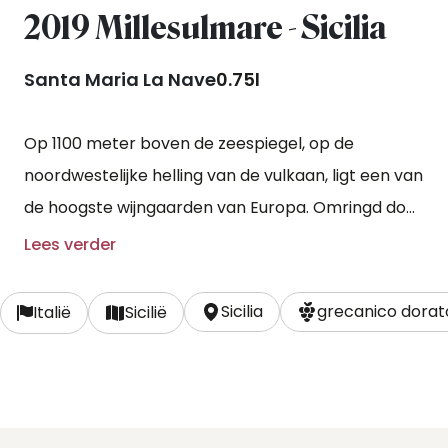
2019 Millesulmare - Sicilia
Santa Maria La Nave
0.75l
Op 1100 meter boven de zeespiegel, op de
noordwestelijke helling van de vulkaan, ligt een van
de hoogste wijngaarden van Europa. Omringd door
oude lavastromen, groeit hier de prachtige druif
Lees verder
grecanico dorato. Deze wordt gebruikt om de
monocépage Millesulmare te maken: een wijn van
Sicilia
grecanico dorato
Italië
Sicilië
de vulkaan met de geur van de zee. De stokken
geven op de arme vulkanische bodem zeer
geconcentreerd fruit