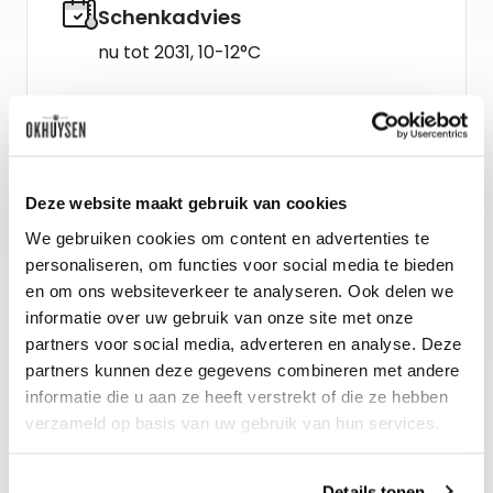
Schenkadvies
nu tot 2031, 10-12°C
Wijn-spijs advies
Allerlei visgerechten, wit vlees en
groenten. Perfect bij schaaldieren,
Deze website maakt gebruik van cookies
garnalentempura, pasta met sardines
We gebruiken cookies om content en advertenties te
personaliseren, om functies voor social media te bieden
en wilde venkel of arancini. Subliem in
en om ons websiteverkeer te analyseren. Ook delen we
combinatie met sushi en sashimi.
informatie over uw gebruik van onze site met onze
partners voor social media, adverteren en analyse. Deze
partners kunnen deze gegevens combineren met andere
informatie die u aan ze heeft verstrekt of die ze hebben
verzameld op basis van uw gebruik van hun services.
Details tonen