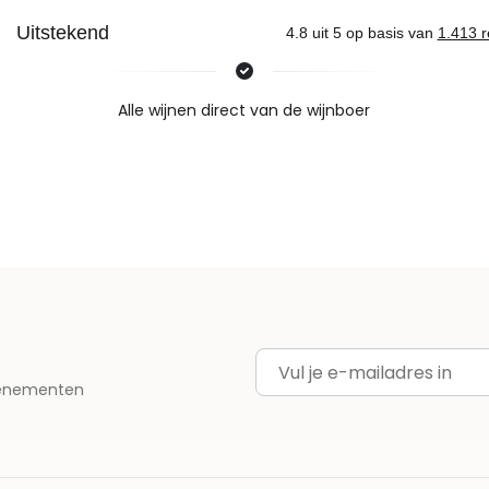
Nieuws & inspiratie in Vineé Vineuse
Alle wijnen direct van de wijnboer
Vandaag voor 12.00 uur besteld, morgen in huis
Gratis thuisbezorgd vanaf €115,00
Iedere wijn per fles te bestellen
E-mailadres
evenementen