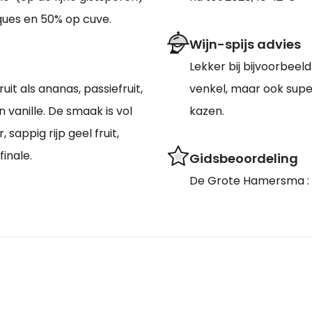
ques en 50% op cuve.
Wijn-spijs advies
Lekker bij bijvoorbeel
it als ananas, passiefruit,
venkel, maar ook supe
 vanille. De smaak is vol
kazen.
 sappig rijp geel fruit,
inale.
Gidsbeoordeling
De Grote Hamersma :