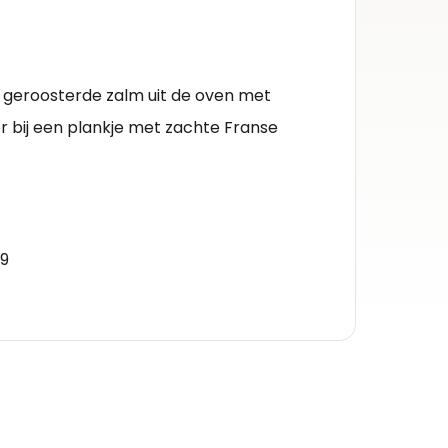
Herko
Vin de 
d geroosterde zalm uit de oven met
Kleur 
r bij een plankje met zachte Franse
Witte w
Inhou
0.75l
Alcoh
 9
13%
Druiv
chardo