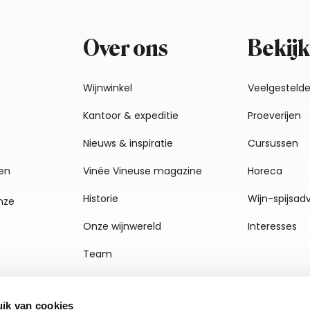
Over ons
Bekijk
Wijnwinkel
Veelgesteld
Kantoor & expeditie
Proeverijen
Nieuws & inspiratie
Cursussen
en
Vinée Vineuse magazine
Horeca
Historie
Wijn-spijsad
nze
Onze wijnwereld
Interesses
Team
Vacatures
ik van cookies
Agenda