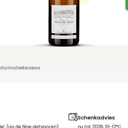
nformatie
Reviews
Schenkadvies
e’ (op de fijne gistsporen)
nu tot 2028, 10-12°C