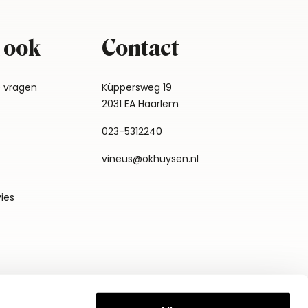
 ook
Contact
e vragen
Küppersweg 19
2031 EA Haarlem
023-5312240
vineus@okhuysen.nl
vies