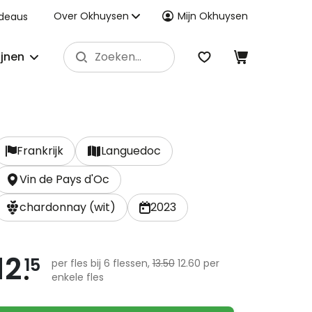
Over Okhuysen
Mijn Okhuysen
deaus
ijnen
Frankrijk
Languedoc
Vin de Pays d'Oc
chardonnay (wit)
2023
12
15
per fles bij 6 flessen,
13.50
12.60 per
enkele fles