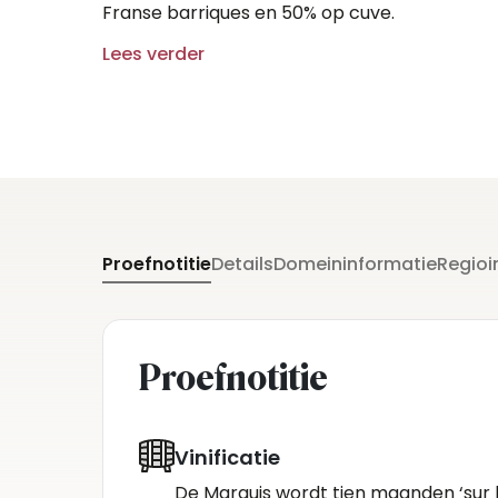
Franse barriques en 50% op cuve.
Lees verder
Proefnotitie
Details
Domeininformatie
Regioi
Proefnotitie
Vinificatie
De Marquis wordt tien maanden ‘sur li