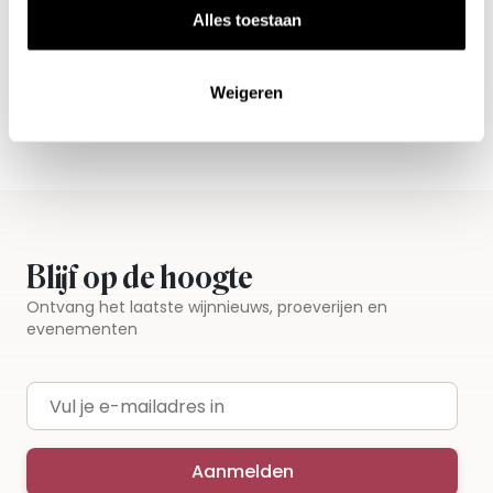
Alles toestaan
Alle wijnen direct van de wijnboer
Vandaag voor 12.00 uur besteld, morgen in huis
Weigeren
Gratis thuisbezorgd vanaf €115,00
Iedere wijn per fles te bestellen
Blijf op de hoogte
Ontvang het laatste wijnnieuws, proeverijen en
evenementen
E-mailadres
Aanmelden