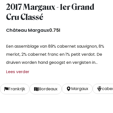
2017 Margaux - 1er Grand
Cru Classé
Château Margaux
0.75l
Een assemblage van 89% cabernet sauvignon, 8%
merlot, 2% cabernet franc en 1% petit verdot. De
druiven worden hand geoogst en vergisten in
houten vaten. De wijn rijpt voor een periode van
Lees verder
18-26 maanden in nieuwe eikenhouten vaten.
Margaux
caber
Frankrijk
Bordeaux