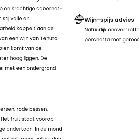
e en krachtige cabernet-
stijlvolle en
Wijn-spijs advies
arheid koppelt aan de
Natuurlijk onovertroffen
van een wijn van Tenuta
porchetta met geroos
t zien komt van de
ter hoog liggen. De
klei met een ondergrond
kersen, rode bessen,
Het fruit staat voorop,
dige ondertoon. In de mond
e onthult meer vulling dan