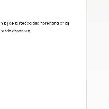
Herko
IGT To
 bij de bistecca alla fiorentina of bij
Kleur 
terde groenten.
Rode wi
Inhou
0.75l
Alcoh
14%
Druiv
caberne