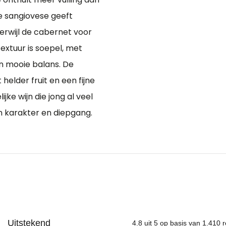
e sangiovese geeft
terwijl de cabernet voor
textuur is soepel, met
en mooie balans. De
helder fruit en een fijne
ijke wijn die jong al veel
an karakter en diepgang.