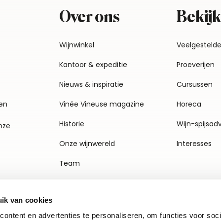
Over ons
Bekijk
Wijnwinkel
Veelgesteld
Kantoor & expeditie
Proeverijen
Nieuws & inspiratie
Cursussen
en
Vinée Vineuse magazine
Horeca
Historie
Wijn-spijsad
nze
Onze wijnwereld
Interesses
Team
Vacatures
ik van cookies
Agenda
ontent en advertenties te personaliseren, om functies voor soci