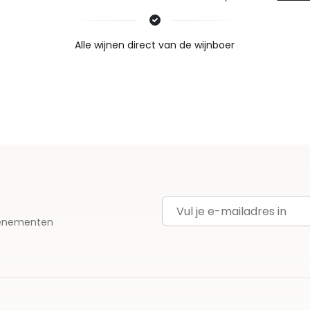
Nieuws & inspiratie in Vineé Vineuse
Alle wijnen direct van de wijnboer
Vandaag voor 12.00 uur besteld, morgen in huis
Gratis thuisbezorgd vanaf €115,00
Iedere wijn per fles te bestellen
E-mailadres
evenementen