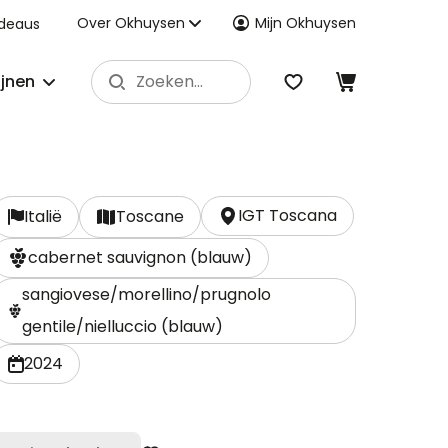
Over Okhuysen
Mijn Okhuysen
deaus
ijnen
IGT Toscana
Italië
Toscane
cabernet sauvignon (blauw)
sangiovese/morellino/prugnolo
gentile/nielluccio (blauw)
2024