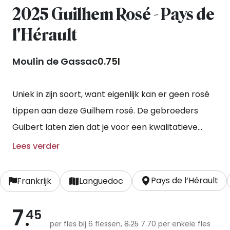
2025 Guilhem Rosé - Pays de
l'Hérault
Moulin de Gassac
0.75l
Uniek in zijn soort, want eigenlijk kan er geen rosé
tippen aan deze Guilhem rosé. De gebroeders
Guibert laten zien dat je voor een kwalitatieve
saignée-rosé (gemaakt van het eerst weggelopen
Lees verder
sap) niet de hoofdprijs hoeft te betalen. De
assemblage van cinsault (50%), carignan en
Pays de l‘Hérault
Frankrijk
Languedoc
grenache werd puur op het fruit gevinifieerd.
7
45
per fles bij 6 flessen,
8.25
7.70 per enkele fles