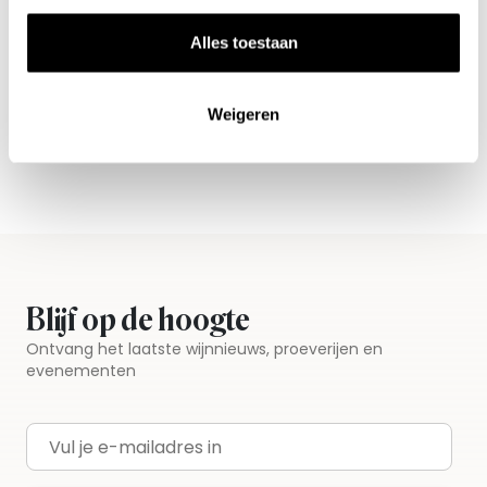
Nieuws & inspiratie in Vineé Vineuse
Alles toestaan
Alle wijnen direct van de wijnboer
Vandaag voor 12.00 uur besteld, morgen in huis
Weigeren
Gratis thuisbezorgd vanaf €115,00
Iedere wijn per fles te bestellen
Blijf op de hoogte
Ontvang het laatste wijnnieuws, proeverijen en
evenementen
E-mailadres