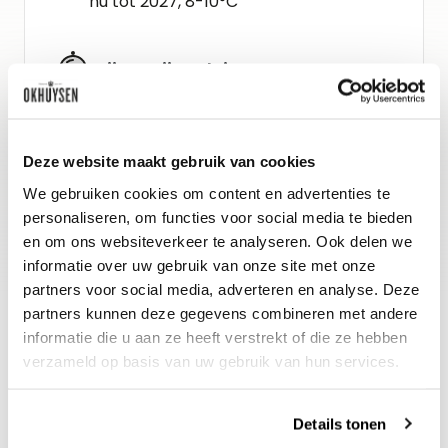
nu tot 2027, 8-10°C
Wijn-spijs advies
Deze rosé is breed in te zetten; hij
combineert perfect met rijk gevulde
Deze website maakt gebruik van cookies
salades, groenteschotels en
We gebruiken cookies om content en advertenties te
Provençaalse visgerechten. Ook niet
personaliseren, om functies voor social media te bieden
te versmaden bij gegrilde tonijn.
en om ons websiteverkeer te analyseren. Ook delen we
informatie over uw gebruik van onze site met onze
partners voor social media, adverteren en analyse. Deze
partners kunnen deze gegevens combineren met andere
informatie die u aan ze heeft verstrekt of die ze hebben
verzameld op basis van uw gebruik van hun services.
Details tonen