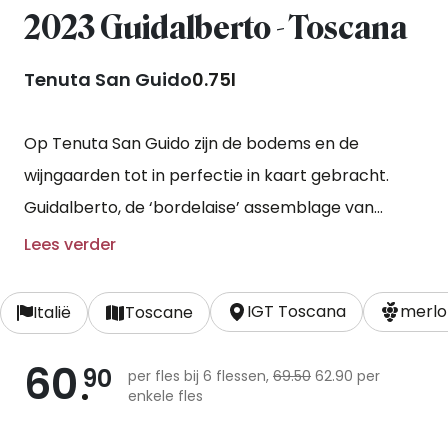
2023 Guidalberto - Toscana
Tenuta San Guido
0.75l
Op Tenuta San Guido zijn de bodems en de
wijngaarden tot in perfectie in kaart gebracht.
Guidalberto, de ‘bordelaise’ assemblage van
cabernet-sauvignon en merlot kan dan ook gezien
Lees verder
worden als een eigen impressie van het grote
terroir van dit iconische Toscaanse landgoed.
IGT Toscana
merlo
Italië
Toscane
Oogstjaar 2023 heeft een krachtige wijn
60
voortgebracht met veel precisie. De druiven
90
per fles bij 6 flessen,
69.50
62.90 per
enkele fles
werden onder perfecte condities geoogst met
een uitstekende rijpheid en veel kleurintensiteit.