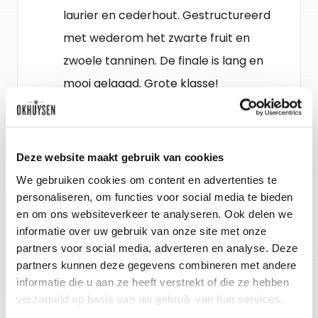
laurier en cederhout. Gestructureerd
met wederom het zwarte fruit en
zwoele tanninen. De finale is lang en
mooi gelaagd. Grote klasse!
Schenkadvies
Nu (uit karaf) tot 2045+, 15-17°C
Deze website maakt gebruik van cookies
We gebruiken cookies om content en advertenties te
personaliseren, om functies voor social media te bieden
Wijn-spijs advies
en om ons websiteverkeer te analyseren. Ook delen we
Tournedos rossini met croutons,
informatie over uw gebruik van onze site met onze
eendenlever en truffel.
partners voor social media, adverteren en analyse. Deze
partners kunnen deze gegevens combineren met andere
informatie die u aan ze heeft verstrekt of die ze hebben
verzameld op basis van uw gebruik van hun services.