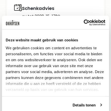
Schenkadvies
nu tot 2028, 15-17°C
Wijn-spijs advies
Deze website maakt gebruik van cookies
Past perfect bij bij kruidige
We gebruiken cookies om content en advertenties te
vleesgerechten en klein wild. Of als
personaliseren, om functies voor social media te bieden
avondwijn bij een stukje kaas.
en om ons websiteverkeer te analyseren. Ook delen we
informatie over uw gebruik van onze site met onze
partners voor social media, adverteren en analyse. Deze
partners kunnen deze gegevens combineren met andere
informatie die u aan ze heeft verstrekt of die ze hebben
verzameld op basis van uw gebruik van hun services.
Details tonen