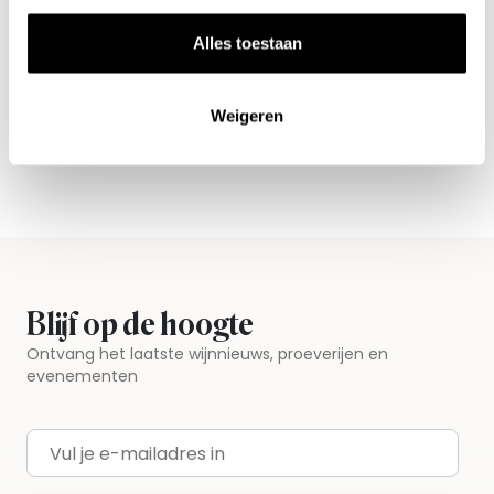
Nieuws & inspiratie in Vineé Vineuse
Alles toestaan
Alle wijnen direct van de wijnboer
Vandaag voor 12.00 uur besteld, morgen in huis
Weigeren
Gratis thuisbezorgd vanaf €115,00
Iedere wijn per fles te bestellen
Blijf op de hoogte
Ontvang het laatste wijnnieuws, proeverijen en
evenementen
E-mailadres