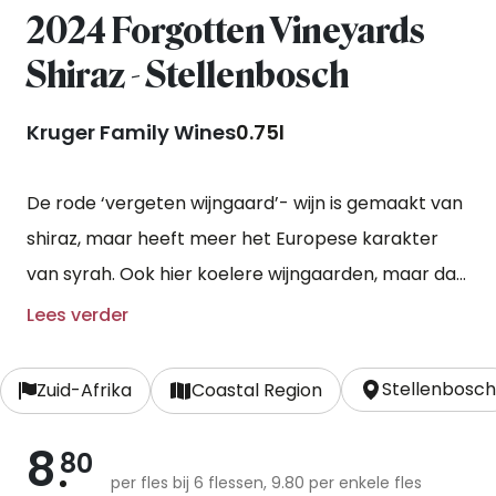
2024 Forgotten Vineyards
Shiraz - Stellenbosch
Kruger Family Wines
0.75l
De rode ‘vergeten wijngaard’- wijn is gemaakt van
shiraz, maar heeft meer het Europese karakter
van syrah. Ook hier koelere wijngaarden, maar dan
bij Stellenbosch, met opnieuw een bodem van
Lees verder
verweerd graniet. Johan koos voor een zachte
extractie tijdens de alcoholische gisting op
Stellenbosch
Zuid-Afrika
Coastal Region
inoxtank. Voor de melkzure gisting ging de wijn
8
over op Franse eikenhouten vaten, waar hij een
80
per fles bij 6 flessen, 9.80 per enkele fles
jaar verbleef.